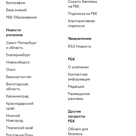
Скрыть баннеры
Биографии
на РБК
База знаний
Подписка на РБК
РБК Образование
Корпоративная
подписка
Новости
регионов
Уведомления
Санкт-Петербург
RSS Новости
и область
Екатеринбург
РБК
Новосибирск
О компании
Омск
Контактная
Башкортостан
информация
Вологодская
Редакция
область
Размещение
Калининград
рекламы
Краснодарский
край
Другие
Нижний
продукты
Новгород
РБК
Пермский край
Облако для
бизнеса
Ростов-на-Дону