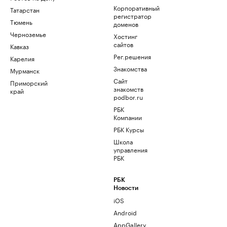
Корпоративный
Татарстан
регистратор
Тюмень
доменов
Черноземье
Хостинг
сайтов
Кавказ
Рег.решения
Карелия
Знакомства
Мурманск
Сайт
Приморский
знакомств
край
podbor.ru
РБК
Компании
РБК Курсы
Школа
управления
РБК
РБК
Новости
iOS
Android
AppGallery