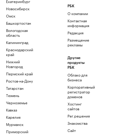
Екатеринбург
РБК
Новосибирск
О компании
Омск
Контактная
Башкортостан
информация
Вологодская
Редакция
область
Размещение
Калининград
рекламы
Краснодарский
край
Другие
Нижний
продукты
Новгород
РБК
Пермский край
Облако для
бизнеса
Ростов-на-Дону
Корпоративный
Татарстан
регистратор
Тюмень
доменов
Черноземье
Хостинг
сайтов
Кавказ
Рег.решения
Карелия
Знакомства
Мурманск
Сайт
Приморский
знакомств