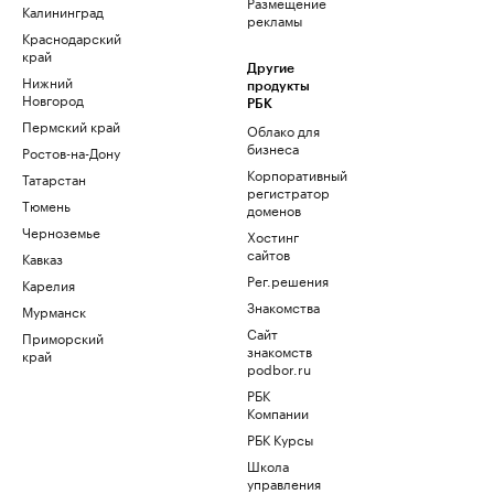
Размещение
Калининград
рекламы
Краснодарский
край
Другие
Нижний
продукты
Новгород
РБК
Пермский край
Облако для
бизнеса
Ростов-на-Дону
Корпоративный
Татарстан
регистратор
Тюмень
доменов
Черноземье
Хостинг
сайтов
Кавказ
Рег.решения
Карелия
Знакомства
Мурманск
Сайт
Приморский
знакомств
край
podbor.ru
РБК
Компании
РБК Курсы
Школа
управления