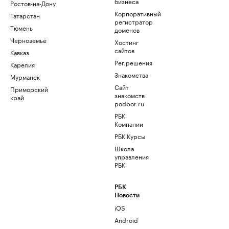
бизнеса
Ростов-на-Дону
Корпоративный
Татарстан
регистратор
Тюмень
доменов
Черноземье
Хостинг
сайтов
Кавказ
Рег.решения
Карелия
Знакомства
Мурманск
Сайт
Приморский
знакомств
край
podbor.ru
РБК
Компании
РБК Курсы
Школа
управления
РБК
РБК
Новости
iOS
Android