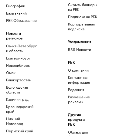
Скрыть баннеры
Биографии
на РБК
База знаний
Подписка на РБК
РБК Образование
Корпоративная
подписка
Новости
регионов
Уведомления
Санкт-Петербург
RSS Новости
и область
Екатеринбург
РБК
Новосибирск
О компании
Омск
Контактная
Башкортостан
информация
Вологодская
Редакция
область
Размещение
Калининград
рекламы
Краснодарский
край
Другие
Нижний
продукты
Новгород
РБК
Пермский край
Облако для