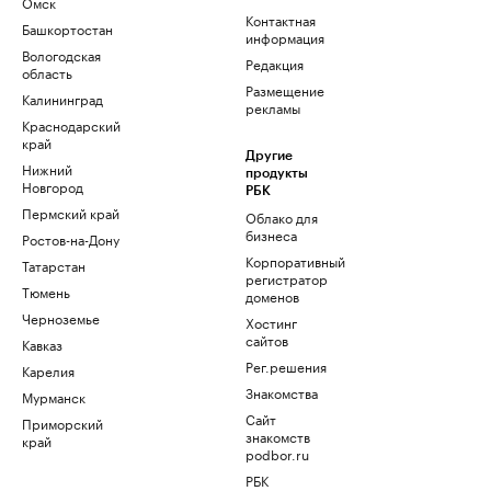
Омск
Контактная
Башкортостан
информация
Вологодская
Редакция
область
Размещение
Калининград
рекламы
Краснодарский
край
Другие
Нижний
продукты
Новгород
РБК
Пермский край
Облако для
бизнеса
Ростов-на-Дону
Корпоративный
Татарстан
регистратор
Тюмень
доменов
Черноземье
Хостинг
сайтов
Кавказ
Рег.решения
Карелия
Знакомства
Мурманск
Сайт
Приморский
знакомств
край
podbor.ru
РБК