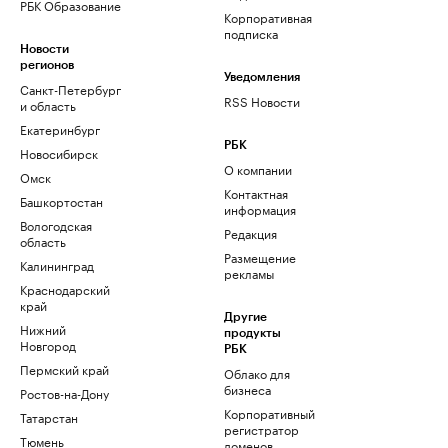
РБК Образование
Корпоративная
подписка
Новости
регионов
Уведомления
Санкт-Петербург
RSS Новости
и область
Екатеринбург
РБК
Новосибирск
О компании
Омск
Контактная
Башкортостан
информация
Вологодская
Редакция
область
Размещение
Калининград
рекламы
Краснодарский
край
Другие
Нижний
продукты
Новгород
РБК
Пермский край
Облако для
бизнеса
Ростов-на-Дону
Корпоративный
Татарстан
регистратор
Тюмень
доменов