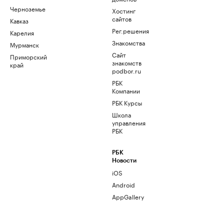
Черноземье
Хостинг
сайтов
Кавказ
Рег.решения
Карелия
Знакомства
Мурманск
Сайт
Приморский
знакомств
край
podbor.ru
РБК
Компании
РБК Курсы
Школа
управления
РБК
РБК
Новости
iOS
Android
AppGallery