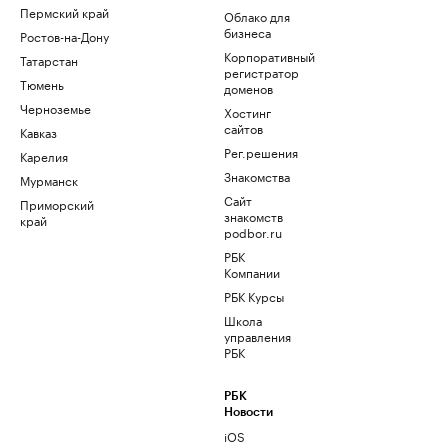
Пермский край
Облако для
бизнеса
Ростов-на-Дону
Корпоративный
Татарстан
регистратор
Тюмень
доменов
Черноземье
Хостинг
сайтов
Кавказ
Рег.решения
Карелия
Знакомства
Мурманск
Сайт
Приморский
знакомств
край
podbor.ru
РБК
Компании
РБК Курсы
Школа
управления
РБК
РБК
Новости
iOS