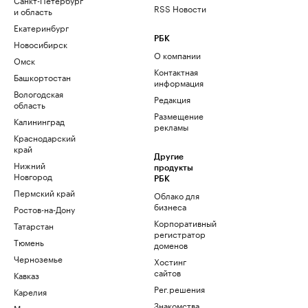
RSS Новости
и область
Екатеринбург
РБК
Новосибирск
О компании
Омск
Контактная
Башкортостан
информация
Вологодская
Редакция
область
Размещение
Калининград
рекламы
Краснодарский
край
Другие
Нижний
продукты
Новгород
РБК
Пермский край
Облако для
бизнеса
Ростов-на-Дону
Корпоративный
Татарстан
регистратор
Тюмень
доменов
Черноземье
Хостинг
сайтов
Кавказ
Рег.решения
Карелия
Знакомства
Мурманск