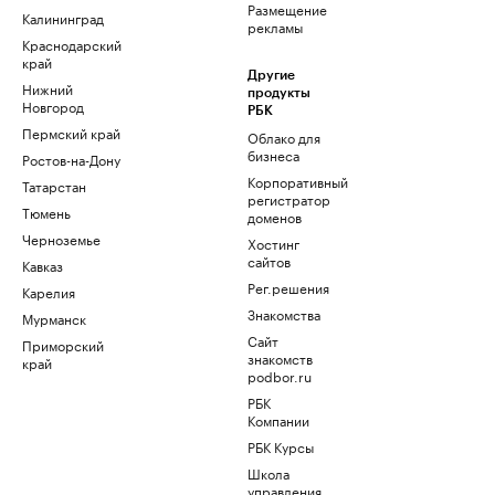
Размещение
Калининград
рекламы
Краснодарский
край
Другие
Нижний
продукты
Новгород
РБК
Пермский край
Облако для
бизнеса
Ростов-на-Дону
Корпоративный
Татарстан
регистратор
Тюмень
доменов
Черноземье
Хостинг
сайтов
Кавказ
Рег.решения
Карелия
Знакомства
Мурманск
Сайт
Приморский
знакомств
край
podbor.ru
РБК
Компании
РБК Курсы
Школа
управления