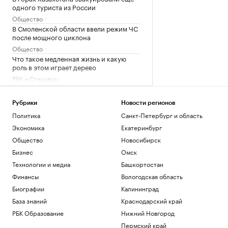
одного туриста из России
Общество
В Смоленской области ввели режим ЧС
после мощного циклона
Общество
Что такое медленная жизнь и какую
роль в этом играет дерево
РБК и Старквуд
Эксперты и студенты назвали
преимущества обучения за рубежом
Рубрики
Новости регионов
РАДИО
Политика
Санкт-Петербург и область
Общество
Экономика
Екатеринбург
Загрузить еще
Общество
Новосибирск
Бизнес
Омск
Технологии и медиа
Башкортостан
Финансы
Вологодская область
Биографии
Калининград
База знаний
Краснодарский край
РБК Образование
Нижний Новгород
Пермский край