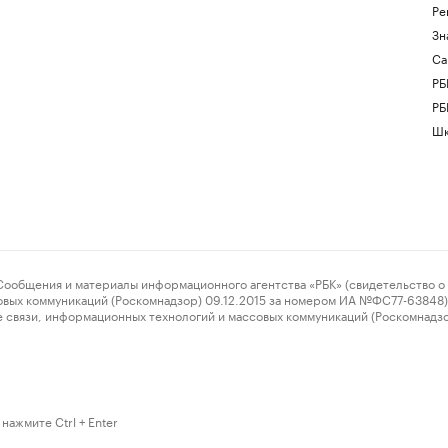
Ре
Зн
Са
РБ
РБ
Шк
ения и материалы информационного агентства «РБК» (свидетельство о 
овых коммуникаций (Роскомнадзор) 09.12.2015 за номером ИА №ФС77-63848) 
 связи, информационных технологий и массовых коммуникаций (Роскомнадз
нажмите Ctrl + Enter