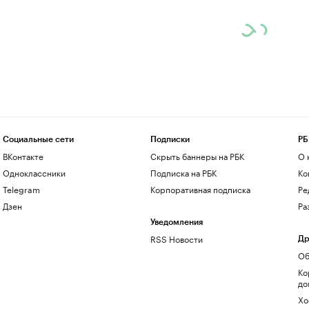
Социальные сети
Подписки
РБ
ВКонтакте
Скрыть баннеры на РБК
О 
Одноклассники
Подписка на РБК
Ко
Telegram
Корпоративная подписка
Ре
Дзен
Ра
Уведомления
RSS Новости
Др
Об
Ко
до
Хо