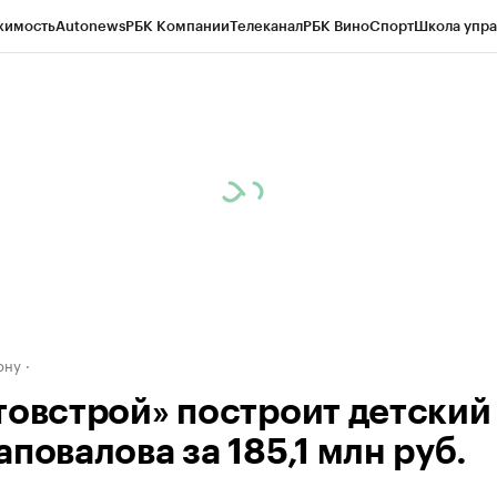
жимость
Autonews
РБК Компании
Телеканал
РБК Вино
Спорт
Школа упра
д
Стиль
Крипто
РБК Бизнес-среда
Дискуссионный клуб
Исследования
К
рагентов
Политика
Экономика
Бизнес
Технологии и медиа
Финансы
Рын
ону
товстрой» построит детский
повалова за 185,1 млн руб.