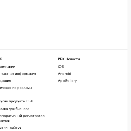
К
РБК Новости
компании
iOS
нтактная информация
Android
дакция
AppGallery
змещение рекламы
угие продукты РБК
лако для бизнеса
рпоративный регистратор
менов
стинг сайтов