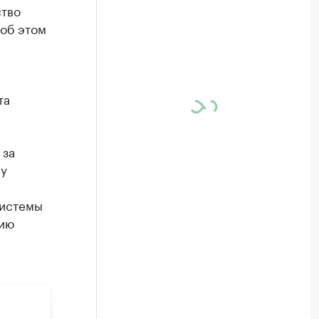
ство
 об этом
та
 за
му
системы
рию
е