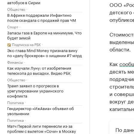
автобусе в Сирии
ООО «Рос
Общество
детского 
В Африке поддержали Инфантино
опубликов
после скандала с продажей прав ЧМ
Спорт
Запасы газа в Европе на минимуме. Что
Стоимость
будет зимой
выделены
Подписка на РБК
области.
Экс-глава Mind Money признала вину
по «делу брокеров» о хищении ₽7 млрд
Финансы
Как
сооб
Как изучали Луну: от изобретения
десять ме
телескопа до высадки. Видео РБК
подрядчик
Общество
строитель
Трамп заявил о прогрессе в
урегулировании украинского
и соверши
конфликта
вокруг де
Политика
капитальн
Гендиректор «ИжАвиа» объявил об
увольнении
Политика
Матч Первой лиги перенесли из-за
По дан
проблем с вылетом «Сочи» в Москву