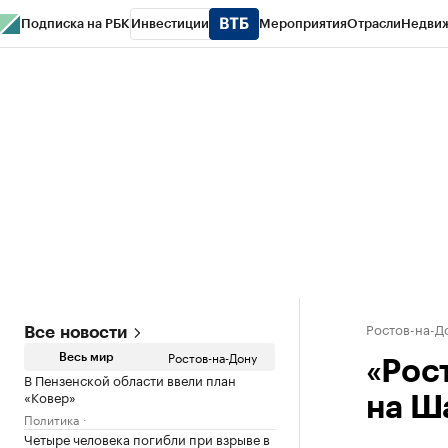
Подписка на РБК
Инвестиции
Мероприятия
Отрасли
Недви
РБК Курсы
РБК Life
Тренды
Визионеры
Национальные проекты
Горо
Спецпроекты СПб
Конференции СПб
Спецпроекты
Проверка конт
Ростов-на-Д
Все новости
Ростов-на-Дону
Весь мир
«Рос
В Пензенской области ввели план
«Ковер»
на Ша
Политика
Четыре человека погибли при взрыве в