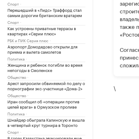
зареги
Спорт
Перешедший в «Лидс» Траффорд стал
строит
самым дорогим британским вратарем
владел
Спорт
также 
Как устроены приватные террасы в
«Росто
квартирах «Серии плюс»
РБК и ПИК Серия плюс
Аэропорт Домодедово открыли для
Соглас
приема и вылета самолетов
принес 
Политика
сложила
Женщина и ребенок погибли во время
непогоды в Смоленске
Общество
Арест запросили обвиняемой по делу о
\
порнографии экс-участнице «Дома-2»
Общество
Иран сообщил об «операции против
целей врага» в Ормузском проливе
Политика
Шнайдер обыграла Калинскую и вышла
в четвертый круг турнира в Торонто
Спорт
В горах Казахстана эвакуировали еще