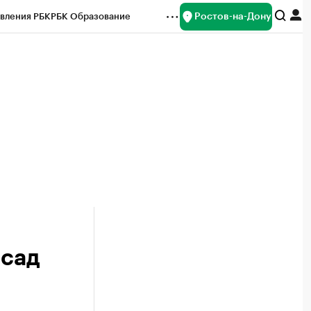
Ростов-на-Дону
вления РБК
РБК Образование
редитные рейтинги
Франшизы
Газета
ок наличной валюты
 сад