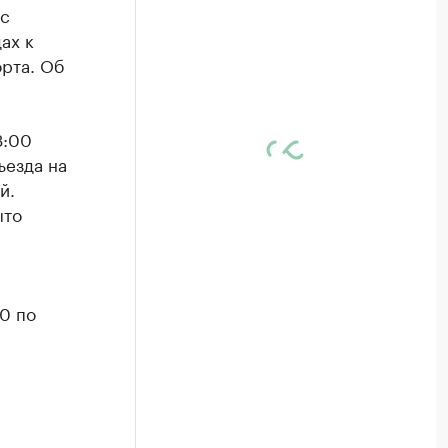
 с
ах к
рта. Об
3:00
ъезда на
й.
ыто
0 по