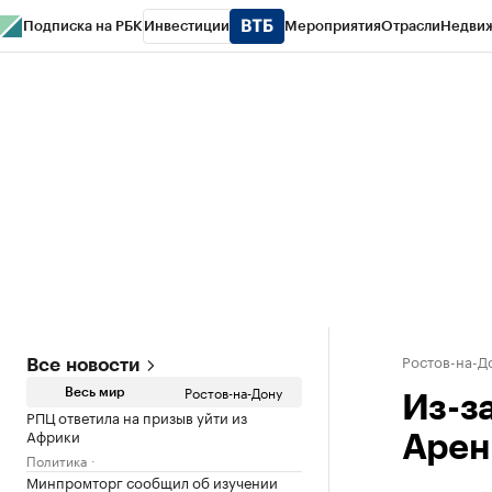
Подписка на РБК
Инвестиции
Мероприятия
Отрасли
Недви
РБК Курсы
РБК Life
Тренды
Визионеры
Национальные проекты
Горо
Спецпроекты СПб
Конференции СПб
Спецпроекты
Проверка конт
Ростов-на-Д
Все новости
Ростов-на-Дону
Весь мир
Из-з
РПЦ ответила на призыв уйти из
Африки
Арен
Политика
Минпромторг сообщил об изучении