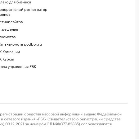
лако для бизнеса
рпоративный регистратор
менов
стинг сайтов
г.решения
акомства
йт знакомств podbor.ru
К Компании
К Курсы
ола управления РБК
регистрации средства массовой информации выдано Федеральной
и сетевого издания «РБК» (свидетельство о регистрации средства
ор) 03.12.2021 за номером ЭЛ №ФС77-82385) сопровождаются