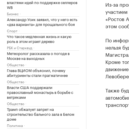
властями идей по поддержке селлеров
Из-за про
WB
участием 
Бизнес
«Ростов А
Александр Усик заявил, что у него есть
«два варианта» для прощального боя
этом соо
Спорт
Что такое медленная жизнь и какую
По информ
роль в этом играет дерево
нельзя бу
РБК и Старквуд
Метеоролог рассказала о погоде в
Магистра
Москве на выходных
Кроме тог
Общество
движение
Глава ВЦИОМ объяснил, почему
абитуриенты стали прагматичнее
Левобере
Общество
Власти США поддержали
Также буд
православный монастырь в борьбе с
автомоби
ветряками
Общество
транспорт
Трамп обжалует запрет на
строительство бального зала в Белом
доме
Политика