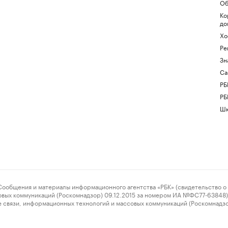
Об
Ко
до
Хо
Ре
Зн
Са
РБ
РБ
Шк
ения и материалы информационного агентства «РБК» (свидетельство о 
овых коммуникаций (Роскомнадзор) 09.12.2015 за номером ИА №ФС77-63848) 
 связи, информационных технологий и массовых коммуникаций (Роскомнадз