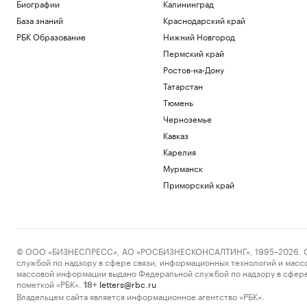
Что будет после принятия сенатом
Биографии
Калининград
билля Грэма о санкциях против России
База знаний
Краснодарский край
Политика
РБК Образование
Нижний Новгород
Минтруд раскрыл, кто получит право
Пермский край
на две пенсии
Ростов-на-Дону
Общество
Киты, тундра и космические пейзажи:
Татарстан
зачем ехать в восточную Арктику
Тюмень
РБК и УК Первая
Черноземье
Лукашенко рассказал, зачем
Кавказ
Белоруссия открыла границы для
граждан ЕС
Карелия
Политика
Мурманск
Сын Зинедина Зидана подписал
Приморский край
контракт с «Леганесом» на один год
Спорт
Загрузить еще
© ООО «БИЗНЕСПРЕСС», АО «РОСБИЗНЕСКОНСАЛТИНГ», 1995–2026. Сообщ
службой по надзору в сфере связи, информационных технологий и масс
массовой информации выдано Федеральной службой по надзору в сфере
пометкой «РБК».
letters@rbc.ru
18+
Владельцем сайта является информационное агентство «РБК».