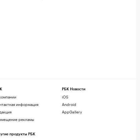
К
РБК Новости
компании
iOS
нтактная информация
Android
дакция
AppGallery
змещение рекламы
угие продукты РБК