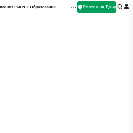
Ростов-на-Дону
вления РБК
РБК Образование
редитные рейтинги
Франшизы
Газета
ок наличной валюты