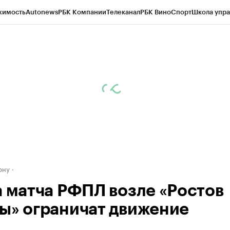
жимость
Autonews
РБК Компании
Телеканал
РБК Вино
Спорт
Школа упра
д
Стиль
Крипто
РБК Бизнес-среда
Дискуссионный клуб
Исследования
К
рагентов
Политика
Экономика
Бизнес
Технологии и медиа
Финансы
Рын
ону
а матча РФПЛ возле «Ростов
ы» ограничат движение