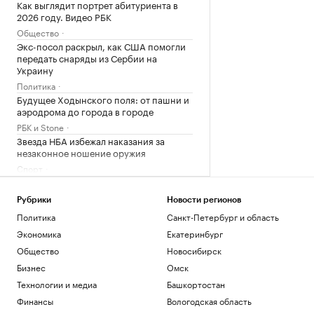
Как выглядит портрет абитуриента в
2026 году. Видео РБК
Общество
Экс-посол раскрыл, как США помогли
передать снаряды из Сербии на
Украину
Политика
Будущее Ходынского поля: от пашни и
аэродрома до города в городе
РБК и Stone
Звезда НБА избежал наказания за
незаконное ношение оружия
Спорт
Силы ПВО сбили 75 БПЛА над
регионами России за 12 часов
Рубрики
Новости регионов
Политика
Политика
Санкт-Петербург и область
Погранслужба Финляндии пресекла
Экономика
Екатеринбург
канал нелегальной миграции из
Прибалтики
Общество
Новосибирск
Общество
Бизнес
Омск
Главное за неделю за 3 минуты.
Технологии и медиа
Башкортостан
Видеоитоги РБК
Финансы
Вологодская область
Подписка на РБК