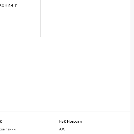
жения и
К
РБК Новости
компании
iOS