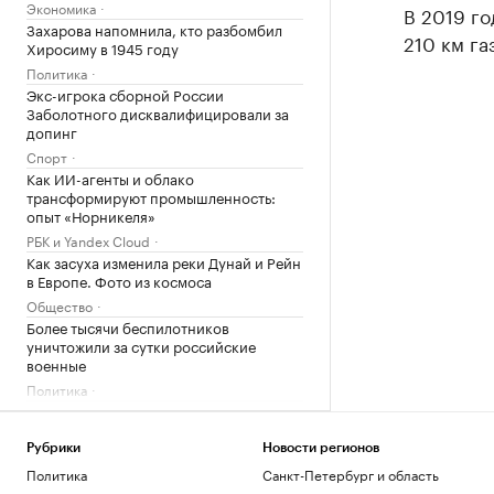
Экономика
В 2019 го
Захарова напомнила, кто разбомбил
210 км г
Хиросиму в 1945 году
Политика
Экс-игрока сборной России
Заболотного дисквалифицировали за
допинг
Спорт
Как ИИ-агенты и облако
трансформируют промышленность:
опыт «Норникеля»
РБК и Yandex Cloud
Как засуха изменила реки Дунай и Рейн
в Европе. Фото из космоса
Общество
Более тысячи беспилотников
уничтожили за сутки российские
военные
Политика
Россия обогнала три страны Евросоюза
по средней зарплате с учетом цен
Рубрики
Новости регионов
Экономика
Политика
Санкт-Петербург и область
В Сеуле обыскали офис KFA из-за