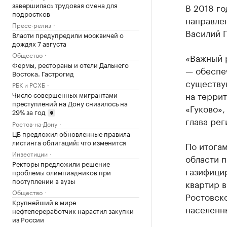
завершилась трудовая смена для
В 2018 го
подростков
направлен
Пресс-релиз
Василий Г
Власти предупредили москвичей о
дождях 7 августа
Общество
«Важный р
Фермы, рестораны и отели Дальнего
— обеспе
Востока. Гастрогид
существу
РБК и РСХБ
на терри
Число совершенных мигрантами
преступлений на Дону снизилось на
«Гуково»,
29% за год
глава рег
Ростов-на-Дону
ЦБ предложил обновленные правила
листинга облигаций: что изменится
По итогам
Инвестиции
области п
Ректоры предложили решение
газифицир
проблемы олимпиадников при
поступлении в вузы
квартир в
Общество
Ростовско
Крупнейший в мире
населенны
нефтепереработчик нарастил закупки
из России