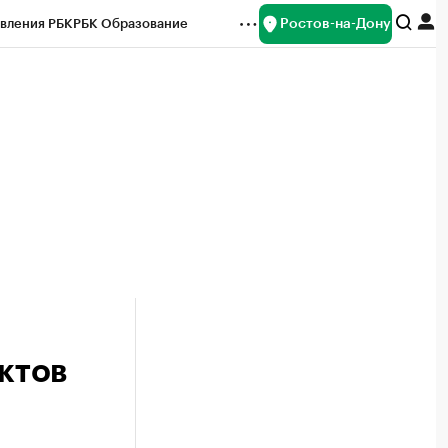
Ростов-на-Дону
вления РБК
РБК Образование
редитные рейтинги
Франшизы
Газета
ок наличной валюты
ктов