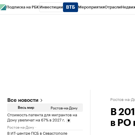
Подписка на РБК
Инвестиции
Мероприятия
Отрасли
Недви
РБК Курсы
РБК Life
Тренды
Визионеры
Национальные проекты
Горо
Спецпроекты СПб
Конференции СПб
Спецпроекты
Проверка конт
Ростов-на-Д
Все новости
Ростов-на-Дону
Весь мир
В 20
Стоимость патента для мигрантов на
Дону увеличат на 67% в 2027 г.
в РО 
Ростов-на-Дону
В ИТ-центре ПСБ в Севастополе