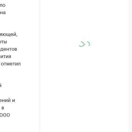
ло
она
ляющей,
оты
идентов
ития
 отметил
й
ений и
 в
1000