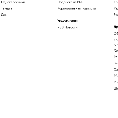
Одноклассники
Подписка на РБК
Ко
Telegram
Корпоративная подписка
Ре
Дзен
Ра
Уведомления
RSS Новости
Др
Об
Ко
до
Хо
Ре
Зн
Са
РБ
РБ
Шк