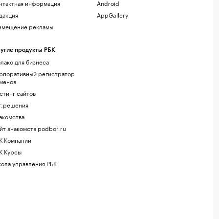
нтактная информация
Android
дакция
AppGallery
змещение рекламы
угие продукты РБК
лако для бизнеса
рпоративный регистратор
менов
стинг сайтов
г.решения
акомства
йт знакомств podbor.ru
К Компании
К Курсы
ола управления РБК