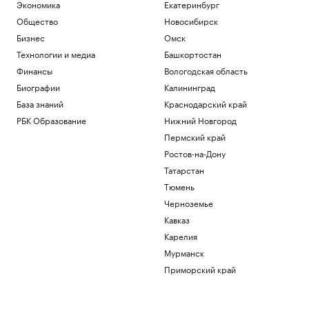
назначения экс-тренера сборной по
Экономика
Екатеринбург
футболу
Общество
Новосибирск
Спорт
Бизнес
Омск
Московская школьница, набравшая
500 баллов на ЕГЭ, поступила в МФТИ
Технологии и медиа
Башкортостан
Общество
Финансы
Вологодская область
В Уганде местную звезду футбола
Биографии
Калининград
избили до смерти во время ограбления
База знаний
Краснодарский край
Спорт
РБК Образование
Нижний Новгород
Финансы после 60: ошибки, которые
стоят дорого
Пермский край
РБК Компании
Ростов-на-Дону
На спортинфраструктуру Дона
Татарстан
планируется направить ₽1,5 млрд в
Тюмень
2026 г.
Черноземье
Ростов-на-Дону
Аномальная жара не отпугнула россиян
Кавказ
от европейских пляжных курортов
Карелия
Общество
Мурманск
Приморский край
Загрузить еще