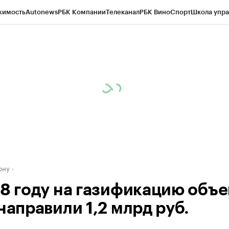
жимость
Autonews
РБК Компании
Телеканал
РБК Вино
Спорт
Школа упра
д
Стиль
Крипто
РБК Бизнес-среда
Дискуссионный клуб
Исследования
К
рагентов
Политика
Экономика
Бизнес
Технологии и медиа
Финансы
Рын
ону
18 году на газификацию объе
направили 1,2 млрд руб.