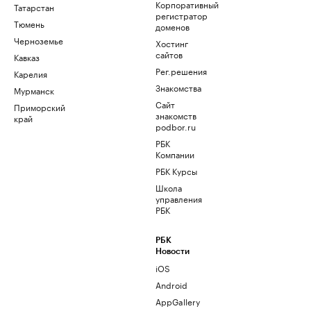
Корпоративный
Татарстан
регистратор
Тюмень
доменов
Черноземье
Хостинг
сайтов
Кавказ
Рег.решения
Карелия
Знакомства
Мурманск
Сайт
Приморский
знакомств
край
podbor.ru
РБК
Компании
РБК Курсы
Школа
управления
РБК
РБК
Новости
iOS
Android
AppGallery