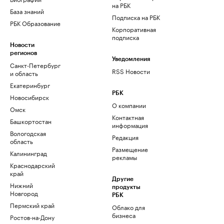
на РБК
База знаний
Подписка на РБК
РБК Образование
Корпоративная
подписка
Новости
регионов
Уведомления
Санкт-Петербург
RSS Новости
и область
Екатеринбург
РБК
Новосибирск
О компании
Омск
Контактная
Башкортостан
информация
Вологодская
Редакция
область
Размещение
Калининград
рекламы
Краснодарский
край
Другие
Нижний
продукты
Новгород
РБК
Пермский край
Облако для
бизнеса
Ростов-на-Дону