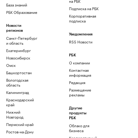
на РБК
База знаний
Подписка на РБК
РБК Образование
Корпоративная
подписка
Новости
регионов
Уведомления
Санкт-Петербург
RSS Новости
и область
Екатеринбург
РБК
Новосибирск
О компании
Омск
Контактная
Башкортостан
информация
Вологодская
Редакция
область
Размещение
Калининград
рекламы
Краснодарский
край
Другие
Нижний
продукты
Новгород
РБК
Пермский край
Облако для
бизнеса
Ростов-на-Дону
Корпоративный