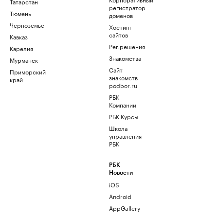
Татарстан
регистратор
Тюмень
доменов
Черноземье
Хостинг
сайтов
Кавказ
Рег.решения
Карелия
Знакомства
Мурманск
Сайт
Приморский
знакомств
край
podbor.ru
РБК
Компании
РБК Курсы
Школа
управления
РБК
РБК
Новости
iOS
Android
AppGallery