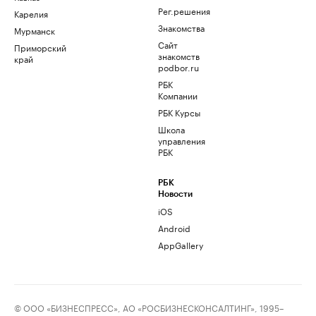
Рег.решения
Карелия
Знакомства
Мурманск
Сайт
Приморский
знакомств
край
podbor.ru
РБК
Компании
РБК Курсы
Школа
управления
РБК
РБК
Новости
iOS
Android
AppGallery
© ООО «БИЗНЕСПРЕСС», АО «РОСБИЗНЕСКОНСАЛТИНГ», 1995–