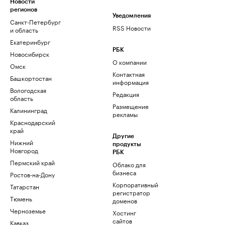
Новости
регионов
Уведомления
Санкт-Петербург
RSS Новости
и область
Екатеринбург
РБК
Новосибирск
О компании
Омск
Контактная
Башкортостан
информация
Вологодская
Редакция
область
Размещение
Калининград
рекламы
Краснодарский
край
Другие
Нижний
продукты
Новгород
РБК
Пермский край
Облако для
бизнеса
Ростов-на-Дону
Корпоративный
Татарстан
регистратор
Тюмень
доменов
Черноземье
Хостинг
сайтов
Кавказ