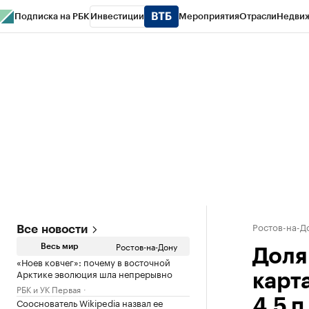
Подписка на РБК
Инвестиции
Мероприятия
Отрасли
Недви
РБК Курсы
РБК Life
Тренды
Визионеры
Национальные проекты
Горо
Спецпроекты СПб
Конференции СПб
Спецпроекты
Проверка конт
Ростов-на-Д
Все новости
Ростов-на-Дону
Весь мир
Доля
«Ноев ковчег»: почему в восточной
Арктике эволюция шла непрерывно
карт
РБК и УК Первая
Сооснователь Wikipedia назвал ее
4,5 п