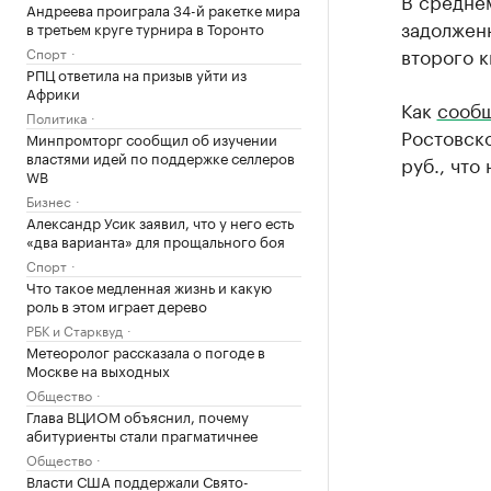
В средне
Андреева проиграла 34-й ракетке мира
задолжен
в третьем круге турнира в Торонто
второго к
Спорт
РПЦ ответила на призыв уйти из
Африки
Как
сооб
Политика
Ростовско
Минпромторг сообщил об изучении
властями идей по поддержке селлеров
руб., что
WB
Бизнес
Александр Усик заявил, что у него есть
«два варианта» для прощального боя
Спорт
Что такое медленная жизнь и какую
роль в этом играет дерево
РБК и Старквуд
Метеоролог рассказала о погоде в
Москве на выходных
Общество
Глава ВЦИОМ объяснил, почему
абитуриенты стали прагматичнее
Общество
Власти США поддержали Свято-