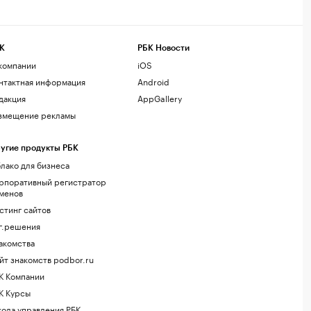
К
РБК Новости
компании
iOS
нтактная информация
Android
дакция
AppGallery
змещение рекламы
угие продукты РБК
лако для бизнеса
рпоративный регистратор
менов
стинг сайтов
г.решения
акомства
йт знакомств podbor.ru
К Компании
К Курсы
ола управления РБК