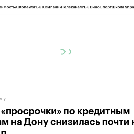
жимость
Autonews
РБК Компании
Телеканал
РБК Вино
Спорт
Школа упра
д
Стиль
Крипто
РБК Бизнес-среда
Дискуссионный клуб
Исследования
К
рагентов
Политика
Экономика
Бизнес
Технологии и медиа
Финансы
Рын
ону
 «просрочки» по кредитным
ам на Дону снизилась почти 
.п.