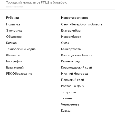
Троицкий монастырь РПЦЗ в борьбе с
ветряками
Общество
Трамп обжалует запрет на
Рубрики
Новости регионов
строительство бального зала в Белом
Политика
Санкт-Петербург и область
доме
Экономика
Екатеринбург
Политика
Общество
Новосибирск
Как выглядит портрет абитуриента в
2026 году. Видео РБК
Бизнес
Омск
Общество
Технологии и медиа
Башкортостан
В США рассказали, как помогли
Финансы
Вологодская область
снарядам из Сербии попасть на
Украину
Биографии
Калининград
Политика
База знаний
Краснодарский край
Будущее Ходынского поля: от пашни и
РБК Образование
Нижний Новгород
аэродрома до города в городе
Пермский край
РБК и Stone
Ростов-на-Дону
Загрузить еще
Татарстан
Тюмень
Черноземье
Кавказ