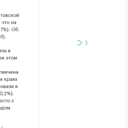
стовской
 что на
,7%). Об
И).
яла в
ри этом
отмечена
м краях
овали в
0,2%).
есто с
годом