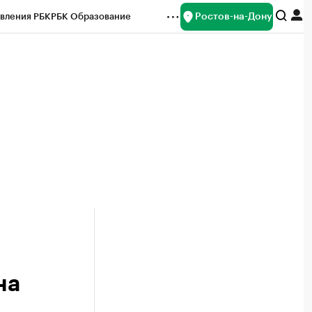
Ростов-на-Дону
вления РБК
РБК Образование
редитные рейтинги
Франшизы
Газета
ок наличной валюты
на