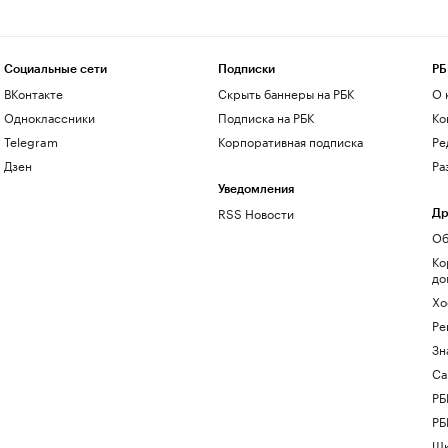
Социальные сети
Подписки
РБ
ВКонтакте
Скрыть баннеры на РБК
О 
Одноклассники
Подписка на РБК
Ко
Telegram
Корпоративная подписка
Ре
Дзен
Ра
Уведомления
RSS Новости
Др
Об
Ко
до
Хо
Ре
Зн
Са
РБ
РБ
Шк