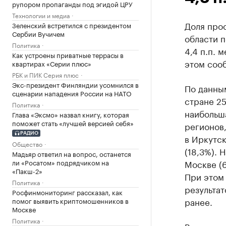
рупором пропаганды под эгидой ЦРУ
Технологии и медиа
Доля про
Зеленский встретился с президентом
Сербии Вучичем
области п
Политика
4,4 п.п. 
Как устроены приватные террасы в
этом соо
квартирах «Серии плюс»
РБК и ПИК Серия плюс
Экс-президент Финляндии усомнился в
По данным
сценарии нападения России на НАТО
стране 25
Политика
наибольша
Глава «Эксмо» назвал книгу, которая
поможет стать «лучшей версией себя»
регионов,
РАДИО
в Иркутск
Общество
(18,3%). 
Мадьяр ответил на вопрос, останется
ли «Росатом» подрядчиком на
Москве (6
«Пакш-2»
При этом 
Политика
результат
Росфинмониторинг рассказал, как
ранее.
помог выявить криптомошенников в
Москве
Политика