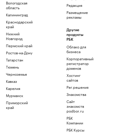
Вологодская
Редакция
область
Размещение
Калининград
рекламы
Краснодарский
край
Другие
Нижний
продукты
Новгород
РБК
Пермский край
Облако для
бизнеса
Ростов-на-Дону
Корпоративный
Татарстан
регистратор
Тюмень
доменов
Черноземье
Хостинг
сайтов
Кавказ
Рег.решения
Карелия
Знакомства
Мурманск
Сайт
Приморский
знакомств
край
podbor.ru
РБК
Компании
РБК Курсы