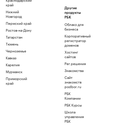
край
Другие
Нижний
продукты
Новгород
РБК
Пермский край
Облако для
бизнеса
Ростов-на-Дону
Корпоративный
Татарстан
регистратор
Тюмень
доменов
Черноземье
Хостинг
сайтов
Кавказ
Рег.решения
Карелия
Знакомства
Мурманск
Сайт
Приморский
знакомств
край
podbor.ru
РБК
Компании
РБК Курсы
Школа
управления
РБК