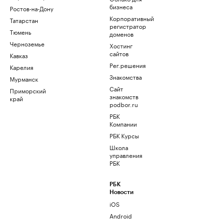
бизнеса
Ростов-на-Дону
Корпоративный
Татарстан
регистратор
Тюмень
доменов
Черноземье
Хостинг
сайтов
Кавказ
Рег.решения
Карелия
Знакомства
Мурманск
Сайт
Приморский
знакомств
край
podbor.ru
РБК
Компании
РБК Курсы
Школа
управления
РБК
РБК
Новости
iOS
Android