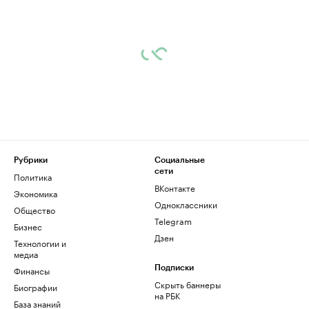
Рубрики
Социальные
сети
Политика
ВКонтакте
Экономика
Одноклассники
Общество
Telegram
Бизнес
Дзен
Технологии и
медиа
Финансы
Подписки
Скрыть баннеры
Биографии
на РБК
База знаний