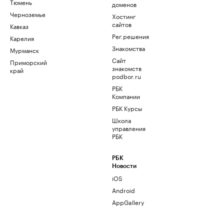
Тюмень
доменов
Черноземье
Хостинг
сайтов
Кавказ
Рег.решения
Карелия
Знакомства
Мурманск
Сайт
Приморский
знакомств
край
podbor.ru
РБК
Компании
РБК Курсы
Школа
управления
РБК
РБК
Новости
iOS
Android
AppGallery