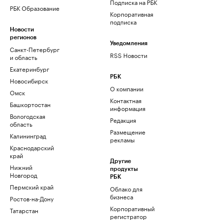
Подписка на РБК
РБК Образование
Корпоративная
подписка
Новости
регионов
Уведомления
Санкт-Петербург
RSS Новости
и область
Екатеринбург
РБК
Новосибирск
О компании
Омск
Контактная
Башкортостан
информация
Вологодская
Редакция
область
Размещение
Калининград
рекламы
Краснодарский
край
Другие
Нижний
продукты
Новгород
РБК
Пермский край
Облако для
бизнеса
Ростов-на-Дону
Корпоративный
Татарстан
регистратор