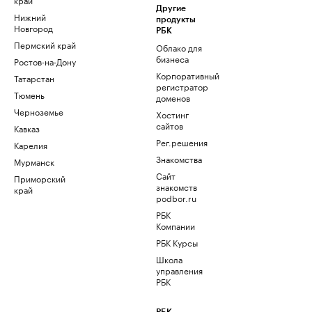
Другие
Нижний
продукты
Новгород
РБК
Пермский край
Облако для
бизнеса
Ростов-на-Дону
Корпоративный
Татарстан
регистратор
Тюмень
доменов
Черноземье
Хостинг
сайтов
Кавказ
Рег.решения
Карелия
Знакомства
Мурманск
Сайт
Приморский
знакомств
край
podbor.ru
РБК
Компании
РБК Курсы
Школа
управления
РБК