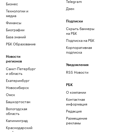
Telegram
Бизнес
Дзен
Технологии и
медиа
Финансы
Подписки
Скрыть баннеры
Биографии
на РБК
База знаний
Подписка на РБК
РБК Образование
Корпоративная
подписка
Новости
регионов
Уведомления
Санкт-Петербург
RSS Новости
и область
Екатеринбург
РБК
Новосибирск
О компании
Омск
Контактная
Башкортостан
информация
Вологодская
Редакция
область
Размещение
Калининград
рекламы
Краснодарский
край