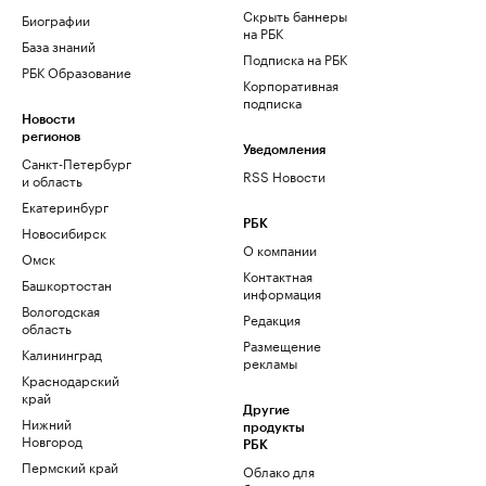
Скрыть баннеры
Биографии
на РБК
База знаний
Подписка на РБК
РБК Образование
Корпоративная
подписка
Новости
регионов
Уведомления
Санкт-Петербург
RSS Новости
и область
Екатеринбург
РБК
Новосибирск
О компании
Омск
Контактная
Башкортостан
информация
Вологодская
Редакция
область
Размещение
Калининград
рекламы
Краснодарский
край
Другие
Нижний
продукты
Новгород
РБК
Пермский край
Облако для