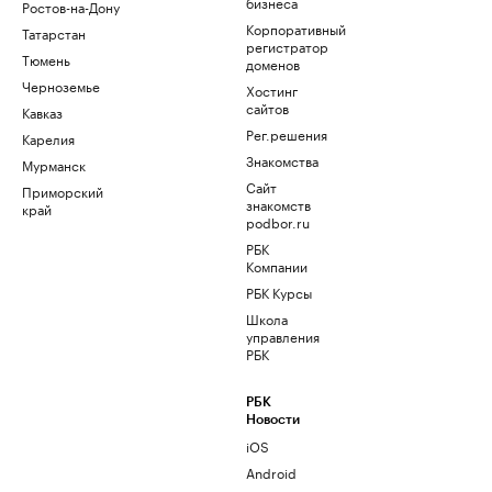
бизнеса
Ростов-на-Дону
Корпоративный
Татарстан
регистратор
Тюмень
доменов
Черноземье
Хостинг
сайтов
Кавказ
Рег.решения
Карелия
Знакомства
Мурманск
Сайт
Приморский
знакомств
край
podbor.ru
РБК
Компании
РБК Курсы
Школа
управления
РБК
РБК
Новости
iOS
Android