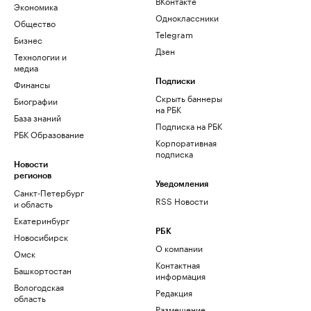
ВКонтакте
Экономика
Одноклассники
Общество
Telegram
Бизнес
Дзен
Технологии и
медиа
Финансы
Подписки
Скрыть баннеры
Биографии
на РБК
База знаний
Подписка на РБК
РБК Образование
Корпоративная
подписка
Новости
регионов
Уведомления
Санкт-Петербург
RSS Новости
и область
Екатеринбург
РБК
Новосибирск
О компании
Омск
Контактная
Башкортостан
информация
Вологодская
Редакция
область
Размещение