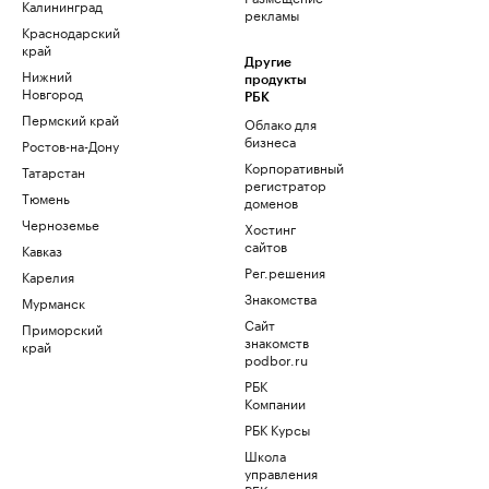
Калининград
рекламы
Краснодарский
край
Другие
Нижний
продукты
Новгород
РБК
Пермский край
Облако для
бизнеса
Ростов-на-Дону
Корпоративный
Татарстан
регистратор
Тюмень
доменов
Черноземье
Хостинг
сайтов
Кавказ
Рег.решения
Карелия
Знакомства
Мурманск
Сайт
Приморский
знакомств
край
podbor.ru
РБК
Компании
РБК Курсы
Школа
управления