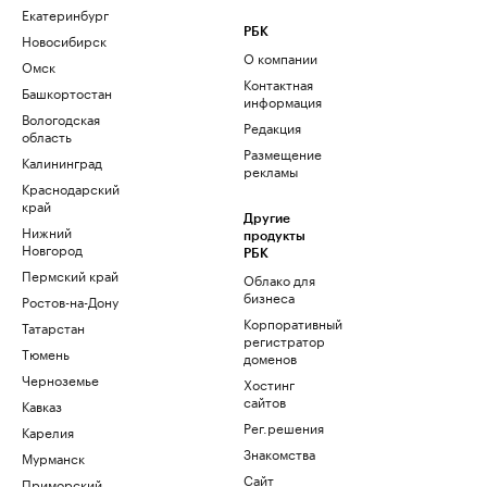
Екатеринбург
РБК
Новосибирск
О компании
Омск
Контактная
Башкортостан
информация
Вологодская
Редакция
область
Размещение
Калининград
рекламы
Краснодарский
край
Другие
Нижний
продукты
Новгород
РБК
Пермский край
Облако для
бизнеса
Ростов-на-Дону
Корпоративный
Татарстан
регистратор
Тюмень
доменов
Черноземье
Хостинг
сайтов
Кавказ
Рег.решения
Карелия
Знакомства
Мурманск
Сайт
Приморский