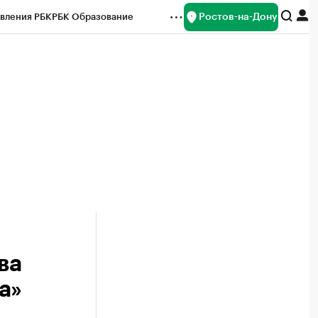
Ростов-на-Дону
вления РБК
РБК Образование
редитные рейтинги
Франшизы
Газета
ок наличной валюты
ва
а»