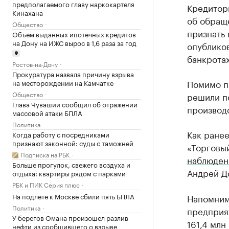
предполагаемого главу наркокартеля
Кредитор
Кинахана
об обращ
Общество
признать
Объем выданных ипотечных кредитов
на Дону на ИЖС вырос в 1,6 раза за год
опубликов
банкротах
Ростов-на-Дону
Прокуратура назвала причину взрыва
Помимо п
на месторождении на Камчатке
Общество
решили п
Глава Чувашии сообщил об отражении
производс
массовой атаки БПЛА
Политика
Как ранее
Когда работу с посредниками
признают законной: суды с таможней
«Торговы
Подписка на РБК
наблюден
Больше прогулок, свежего воздуха и
Андрей Д
отдыха: квартиры рядом с парками
РБК и ПИК Серия плюс
На подлете к Москве сбили пять БПЛА
Напомним
Политика
предприят
У берегов Омана произошел разлив
161,4 млн
нефти из сообщившего о взрыве