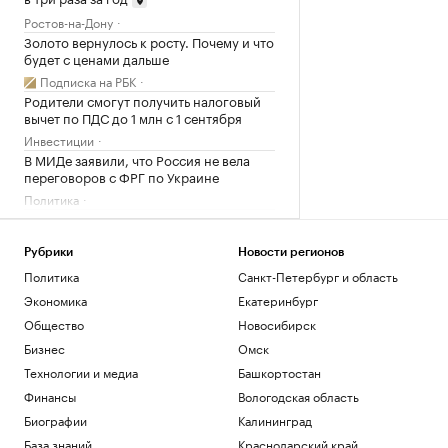
Ростов-на-Дону
Золото вернулось к росту. Почему и что
будет с ценами дальше
Подписка на РБК
Родители смогут получить налоговый
вычет по ПДС до 1 млн с 1 сентября
Инвестиции
В МИДе заявили, что Россия не вела
переговоров с ФРГ по Украине
Политика
Над Ростовской областью уничтожили
более 70 беспилотников
Рубрики
Новости регионов
Ростов-на-Дону
Политика
Санкт-Петербург и область
Загрузить еще
Экономика
Екатеринбург
Общество
Новосибирск
Бизнес
Омск
Технологии и медиа
Башкортостан
Финансы
Вологодская область
Биографии
Калининград
База знаний
Краснодарский край