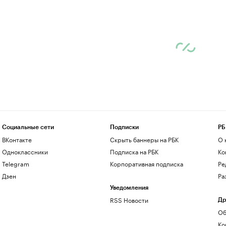
Социальные сети
Подписки
РБ
ВКонтакте
Скрыть баннеры на РБК
О 
Одноклассники
Подписка на РБК
Ко
Telegram
Корпоративная подписка
Ре
Дзен
Ра
Уведомления
RSS Новости
Др
Об
Ко