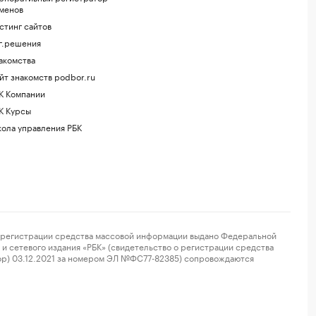
менов
стинг сайтов
г.решения
акомства
йт знакомств podbor.ru
К Компании
К Курсы
ола управления РБК
регистрации средства массовой информации выдано Федеральной
и сетевого издания «РБК» (свидетельство о регистрации средства
ор) 03.12.2021 за номером ЭЛ №ФС77-82385) сопровождаются