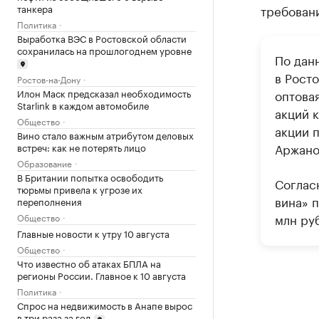
танкера
требован
Политика
Выработка ВЭС в Ростовской области
сохранилась на прошлогоднем уровне
По дан
в Росто
Ростов-на-Дону
оптова
Илон Маск предсказал необходимость
Starlink в каждом автомобиле
акций 
Общество
акции 
Вино стало важным атрибутом деловых
Аржано
встреч: как не потерять лицо
Образование
В Британии попытка освободить
Соглас
тюрьмы привела к угрозе их
вина» п
переполнения
млн руб
Общество
Главные новости к утру 10 августа
Общество
Что известно об атаках БПЛА на
регионы России. Главное к 10 августа
Политика
Спрос на недвижимость в Анапе вырос
в три раза за год