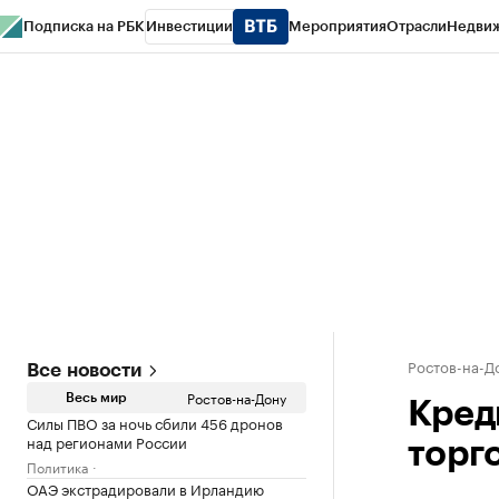
Подписка на РБК
Инвестиции
Мероприятия
Отрасли
Недви
РБК Курсы
РБК Life
Тренды
Визионеры
Национальные проекты
Горо
Спецпроекты СПб
Конференции СПб
Спецпроекты
Проверка конт
Ростов-на-Д
Все новости
Ростов-на-Дону
Весь мир
Кред
Силы ПВО за ночь сбили 456 дронов
над регионами России
торг
Политика
ОАЭ экстрадировали в Ирландию