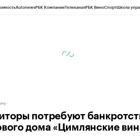
жимость
Autonews
РБК Компании
Телеканал
РБК Вино
Спорт
Школа упра
д
Стиль
Крипто
РБК Бизнес-среда
Дискуссионный клуб
Исследования
К
рагентов
Политика
Экономика
Бизнес
Технологии и медиа
Финансы
Рын
ону
иторы потребуют банкротст
ового дома «Цимлянские вин