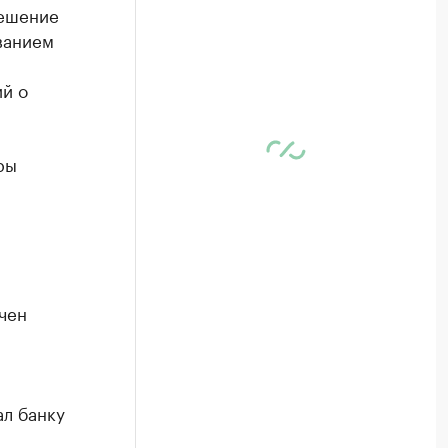
решение
ванием
ий о
ры
чен
ал банку