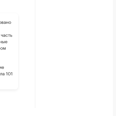
овано
 часть
ьные
ром
ие
ла 101