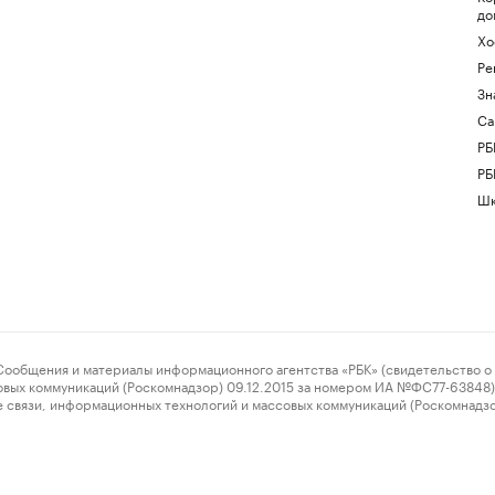
до
Хо
Ре
Зн
Са
РБ
РБ
Шк
ения и материалы информационного агентства «РБК» (свидетельство о 
овых коммуникаций (Роскомнадзор) 09.12.2015 за номером ИА №ФС77-63848) 
 связи, информационных технологий и массовых коммуникаций (Роскомнадз