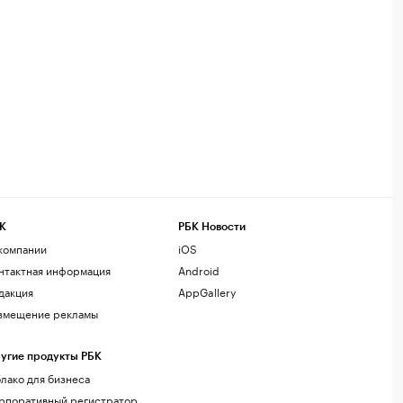
К
РБК Новости
компании
iOS
нтактная информация
Android
дакция
AppGallery
змещение рекламы
угие продукты РБК
лако для бизнеса
рпоративный регистратор