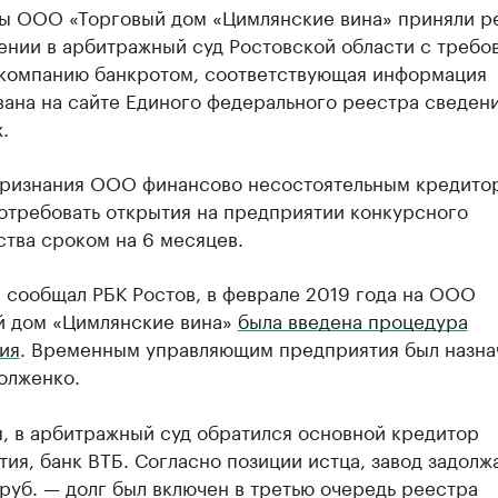
ы ООО «Торговый дом «Цимлянские вина» приняли 
ении в арбитражный суд Ростовской области с требо
 компанию банкротом, соответствующая информация
ана на сайте Единого федерального реестра сведен
.
ризнания ООО финансово несостоятельным кредито
отребовать открытия на предприятии конкурсного
тва сроком на 6 месяцев.
 сообщал РБК Ростов, в феврале 2019 года на ООО
й дом «Цимлянские вина»
была введена процедура
ия
. Временным управляющим предприятия был назна
олженко.
, в арбитражный суд обратился основной кредитор
ия, банк ВТБ. Согласно позиции истца, завод задолж
 руб. — долг был включен в третью очередь реестра