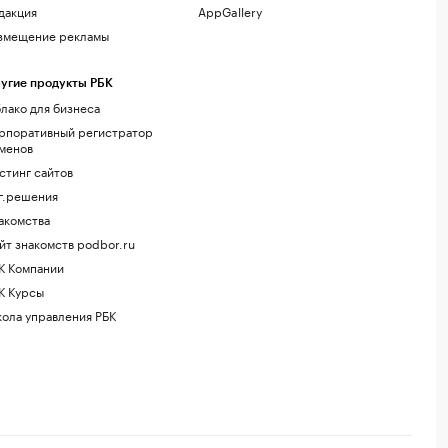
дакция
AppGallery
змещение рекламы
угие продукты РБК
лако для бизнеса
рпоративный регистратор
менов
стинг сайтов
г.решения
акомства
йт знакомств podbor.ru
К Компании
К Курсы
ола управления РБК