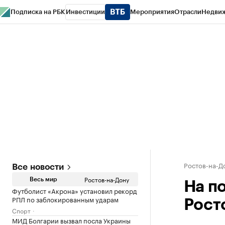
Подписка на РБК
Инвестиции
Мероприятия
Отрасли
Недви
РБК Курсы
РБК Life
Тренды
Визионеры
Национальные проекты
Горо
Спецпроекты СПб
Конференции СПб
Спецпроекты
Проверка конт
Ростов-на-Д
Все новости
Ростов-на-Дону
Весь мир
На п
Футболист «Акрона» установил рекорд
РПЛ по заблокированным ударам
Рост
Спорт
МИД Болгарии вызвал посла Украины