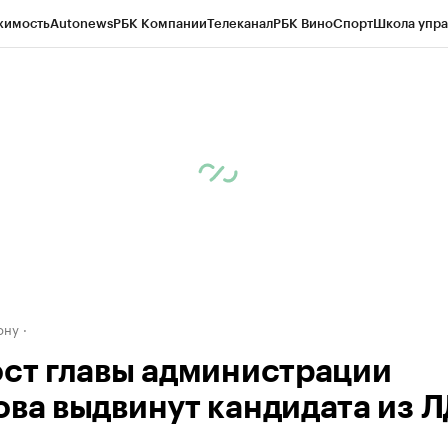
жимость
Autonews
РБК Компании
Телеканал
РБК Вино
Спорт
Школа упра
д
Стиль
Крипто
РБК Бизнес-среда
Дискуссионный клуб
Исследования
К
рагентов
Политика
Экономика
Бизнес
Технологии и медиа
Финансы
Рын
ону
ост главы администрации
ова выдвинут кандидата из 