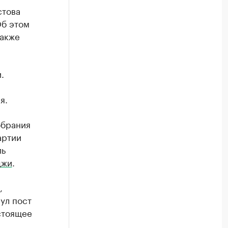
стова
Об этом
также
.
я.
обрания
артии
ль
джи
.
,
ул пост
стоящее