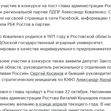
 участие в конкурсе на пост главы администрации Ро
ен региональной партии ЛДПР Александр Коваленко. 
ил на своей странице в сети Facebook, информацию 
ли РБК Ростов в партии.
 Коваленко родился в 1971 году в Ростовской области
ДОнской государственный аграрный университет.
рирован в качестве индивидуального предпринимател
воем участии в конкурсе также заявили депутат Закс
й области, руководитель регионального отделения п
ливая Россия»
Сергей Косинов
и бывший руководите
а стратегических инициатив по ЮФО
Александр Хуру
вого главы пройдут в Ростове 22 октября. Напомним
лава администрации Ростова Виталий Кушнарев покин
венному желанию
в конце апреля
текущего года. В на
 обязанности исполняет первый заместитель сити-