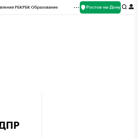
Ростов-на-Дону
вления РБК
РБК Образование
редитные рейтинги
Франшизы
Газета
ок наличной валюты
ЛДПР