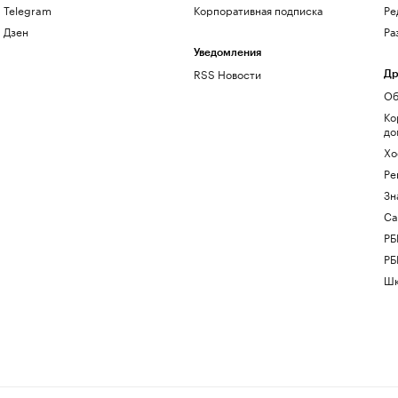
Telegram
Корпоративная подписка
Ре
Дзен
Ра
Уведомления
RSS Новости
Др
Об
Ко
до
Хо
Ре
Зн
Са
РБ
РБ
Шк