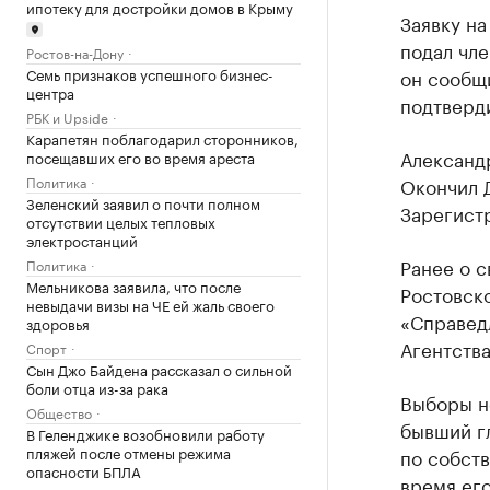
ипотеку для достройки домов в Крыму
Заявку на
подал чл
Ростов-на-Дону
Семь признаков успешного бизнес-
он сообщ
центра
подтверди
РБК и Upside
Карапетян поблагодарил сторонников,
Александр
посещавших его во время ареста
Политика
Окончил 
Зеленский заявил о почти полном
Зарегист
отсутствии целых тепловых
электростанций
Ранее о с
Политика
Мельникова заявила, что после
Ростовско
невыдачи визы на ЧЕ ей жаль своего
«Справед
здоровья
Агентств
Спорт
Сын Джо Байдена рассказал о сильной
боли отца из-за рака
Выборы но
Общество
бывший г
В Геленджике возобновили работу
пляжей после отмены режима
по собст
опасности БПЛА
время его