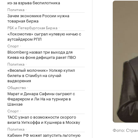
из-за взрыва беспилотника
Политика
Зачем экономике России нужна
товарная биржа
РБК и Петербургская Биржа
«Локомотив» сыграл нулевую ничью с
аутсайдером РПЛ
Спорт
Bloomberg назвал три выхода для
Киева на фоне дефицита ракет ПВО
Политика
«Веселый молочник» Уолкер купил
билеты в Стамбул на случай
выдворения
Общество
Марат и Динара Сафины сыграют с
Федерером и Ли На на турнире в
Шанхае
Спорт
ТАСС узнал о возможности скорого
визита Уиткоффа и Кушнера в Москву
Политика
Фото: Стра
Кабмин РФ может запустить льготную