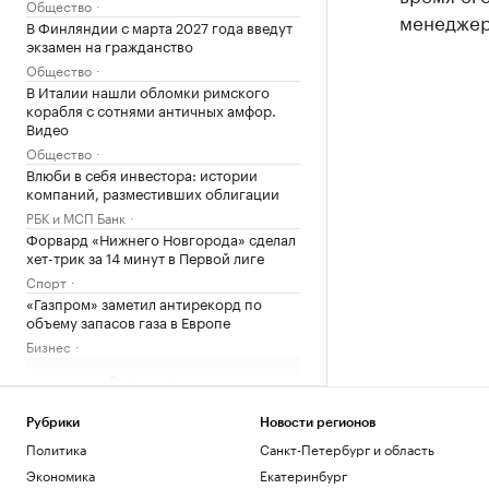
Общество
менеджер
В Финляндии с марта 2027 года введут
экзамен на гражданство
Общество
В Италии нашли обломки римского
корабля с сотнями античных амфор.
Видео
Общество
Влюби в себя инвестора: истории
компаний, разместивших облигации
РБК и МСП Банк
Форвард «Нижнего Новгорода» сделал
хет-трик за 14 минут в Первой лиге
Спорт
«Газпром» заметил антирекорд по
объему запасов газа в Европе
Бизнес
Загрузить еще
Рубрики
Новости регионов
Политика
Санкт-Петербург и область
Экономика
Екатеринбург