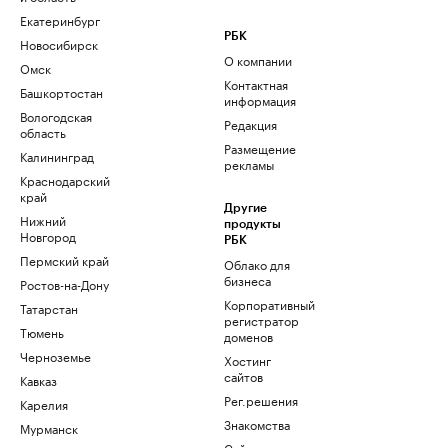
Екатеринбург
РБК
Новосибирск
О компании
Омск
Контактная
Башкортостан
информация
Вологодская
Редакция
область
Размещение
Калининград
рекламы
Краснодарский
край
Другие
Нижний
продукты
Новгород
РБК
Пермский край
Облако для
бизнеса
Ростов-на-Дону
Корпоративный
Татарстан
регистратор
Тюмень
доменов
Черноземье
Хостинг
сайтов
Кавказ
Рег.решения
Карелия
Знакомства
Мурманск
Сайт