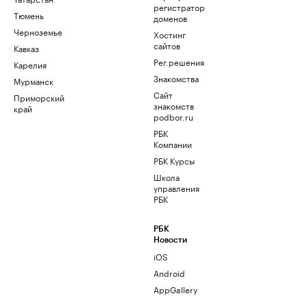
регистратор
Тюмень
доменов
Черноземье
Хостинг
сайтов
Кавказ
Рег.решения
Карелия
Знакомства
Мурманск
Сайт
Приморский
знакомств
край
podbor.ru
РБК
Компании
РБК Курсы
Школа
управления
РБК
РБК
Новости
iOS
Android
AppGallery