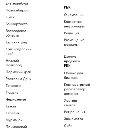
Екатеринбург
РБК
Новосибирск
О компании
Омск
Контактная
Башкортостан
информация
Вологодская
Редакция
область
Размещение
Калининград
рекламы
Краснодарский
край
Другие
Нижний
продукты
Новгород
РБК
Пермский край
Облако для
бизнеса
Ростов-на-Дону
Корпоративный
Татарстан
регистратор
Тюмень
доменов
Черноземье
Хостинг
сайтов
Кавказ
Рег.решения
Карелия
Знакомства
Мурманск
Сайт
Приморский