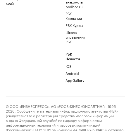
знакомств
край
podbor.ru
РБК
Компании
РБК Курсы
Школа
управления
РБК
РБК
Новости
iOS
Android
AppGallery
© ООО «БИЗНЕСПРЕСС», АО «РОСБИЗНЕСКОНСАЛТИНГ», 1995–
2026. Сообщения и материалы информационного агентства «РБК»
(свидетельство о регистрации средства массовой информации
выдано Федеральной службой по надзору в сфере связи,
информационных технологий и массовых коммуникаций
(Роскомнадзор) 09.12.2015 за номером ИА №ФС77-63848) и сетевого