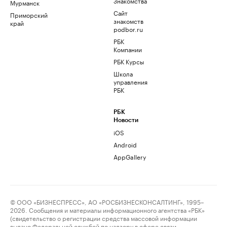
Знакомства
Мурманск
Сайт
Приморский
знакомств
край
podbor.ru
РБК
Компании
РБК Курсы
Школа
управления
РБК
РБК
Новости
iOS
Android
AppGallery
© ООО «БИЗНЕСПРЕСС», АО «РОСБИЗНЕСКОНСАЛТИНГ», 1995–
2026. Сообщения и материалы информационного агентства «РБК»
(свидетельство о регистрации средства массовой информации
выдано Федеральной службой по надзору в сфере связи,