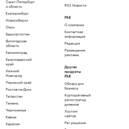
Санкт-Петербург
RSS Новости
и область
Екатеринбург
РБК
Новосибирск
О компании
Омск
Контактная
Башкортостан
информация
Вологодская
Редакция
область
Размещение
Калининград
рекламы
Краснодарский
край
Другие
Нижний
продукты
Новгород
РБК
Пермский край
Облако для
бизнеса
Ростов-на-Дону
Корпоративный
Татарстан
регистратор
Тюмень
доменов
Черноземье
Хостинг
сайтов
Кавказ
Рег.решения
Карелия