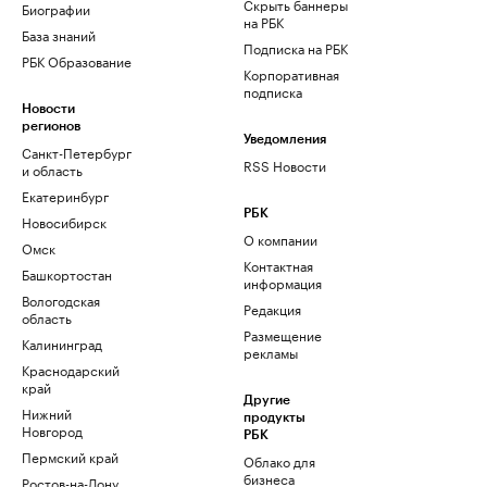
Скрыть баннеры
Биографии
на РБК
База знаний
Подписка на РБК
РБК Образование
Корпоративная
подписка
Новости
регионов
Уведомления
Санкт-Петербург
RSS Новости
и область
Екатеринбург
РБК
Новосибирск
О компании
Омск
Контактная
Башкортостан
информация
Вологодская
Редакция
область
Размещение
Калининград
рекламы
Краснодарский
край
Другие
Нижний
продукты
Новгород
РБК
Пермский край
Облако для
бизнеса
Ростов-на-Дону