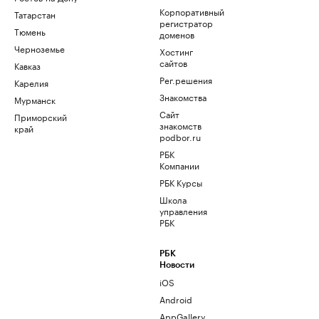
Корпоративный
Татарстан
регистратор
Тюмень
доменов
Черноземье
Хостинг
сайтов
Кавказ
Рег.решения
Карелия
Знакомства
Мурманск
Сайт
Приморский
знакомств
край
podbor.ru
РБК
Компании
РБК Курсы
Школа
управления
РБК
РБК
Новости
iOS
Android
AppGallery