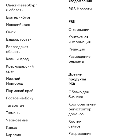
Уведомления
Санкт-Петербург
RSS Новости
и область
Екатеринбург
РБК
Новосибирск
О компании
Омск
Контактная
Башкортостан
информация
Вологодская
Редакция
область
Размещение
Калининград
рекламы
Краснодарский
край
Другие
Нижний
продукты
Новгород
РБК
Пермский край
Облако для
бизнеса
Ростов-на-Дону
Корпоративный
Татарстан
регистратор
Тюмень
доменов
Черноземье
Хостинг
сайтов
Кавказ
Рег.решения
Карелия