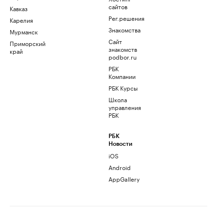
сайтов
Кавказ
Рег.решения
Карелия
Знакомства
Мурманск
Сайт
Приморский
знакомств
край
podbor.ru
РБК
Компании
РБК Курсы
Школа
управления
РБК
РБК
Новости
iOS
Android
AppGallery