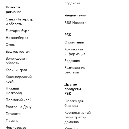
подписка
Новости
регионов
Уведомления
Санкт-Петербург
RSS Новости
и область
Екатеринбург
РБК
Новосибирск
О компании
Омск
Контактная
Башкортостан
информация
Вологодская
Редакция
область
Размещение
Калининград
рекламы
Краснодарский
край
Другие
Нижний
продукты
Новгород
РБК
Пермский край
Облако для
бизнеса
Ростов-на-Дону
Корпоративный
Татарстан
регистратор
Тюмень
доменов
Черноземье
Хостинг