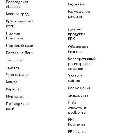
Вологодская
Редакция
область
Размещение
Калининград
рекламы
Краснодарский
край
Другие
Нижний
продукты
Новгород
РБК
Пермский край
Облако для
бизнеса
Ростов-на-Дону
Корпоративный
Татарстан
регистратор
Тюмень
доменов
Черноземье
Хостинг
сайтов
Кавказ
Рег.решения
Карелия
Знакомства
Мурманск
Сайт
Приморский
знакомств
край
podbor.ru
РБК
Компании
РБК Курсы