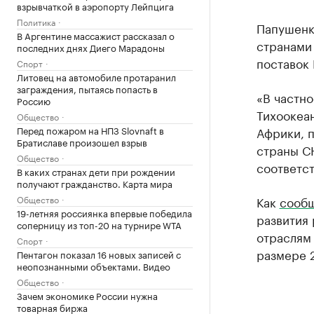
взрывчаткой в аэропорту Лейпцига
Политика
Папушенко
В Аргентине массажист рассказал о
странами
последних днях Диего Марадоны
поставок 
Спорт
Литовец на автомобиле протаранил
заграждения, пытаясь попасть в
«В частно
Россию
Тихоокеан
Общество
Перед пожаром на НПЗ Slovnaft в
Африки, 
Братиславе произошел взрыв
страны СН
Общество
соответст
В каких странах дети при рождении
получают гражданство. Карта мира
Общество
Как
сооб
19-летняя россиянка впервые победила
развития 
соперницу из топ-20 на турнире WTA
отраслям
Спорт
размере 
Пентагон показал 16 новых записей с
неопознанными объектами. Видео
Общество
Зачем экономике России нужна
товарная биржа