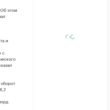
 Об этом
зал
та и
е с
ческого
сказал
 оборот
8,2
млрд