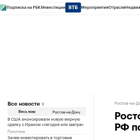
Подписка на РБК
Инвестиции
Мероприятия
Отрасли
Недви
РБК Курсы
РБК Life
Тренды
Визионеры
Национальные проекты
Горо
Спецпроекты СПб
Конференции СПб
Спецпроекты
Проверка конт
Ростов-на-Д
Все новости
Ростов-на-Дону
Весь мир
Рост
В США анонсировали новую мирную
сделку с Ираном «сегодня или завтра»
РФ п
Политика
Зачем инвестировать в торговые