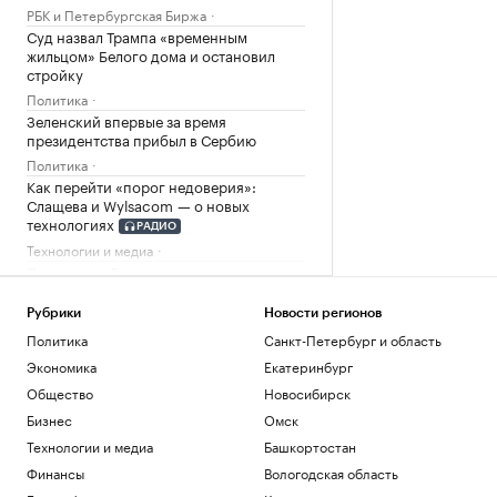
РБК и Петербургская Биржа
Суд назвал Трампа «временным
жильцом» Белого дома и остановил
стройку
Политика
Зеленский впервые за время
президентства прибыл в Сербию
Политика
Как перейти «порог недоверия»:
Слащева и Wylsacom — о новых
технологиях
РАДИО
Технологии и медиа
Посольство России назвало инцидент с
дроном в Лейпциге провокацией
Политика
Рубрики
Новости регионов
Политика
Санкт-Петербург и область
Загрузить еще
Экономика
Екатеринбург
Общество
Новосибирск
Бизнес
Омск
Технологии и медиа
Башкортостан
Финансы
Вологодская область