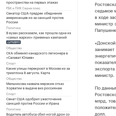
пространства на первых этажах
Ростовска
РБК и ПИК Серия плюс
седьмое 
Сенатор США предрек обеднение
в ходе за
американцев из-за санкций против
России
министр 
Политика
Папушенк
В вузах рассказали, как прошла одна из
«самых жарких» приемных кампаний
«Донской 
РАДИО
Общество
занимает
СКА обменял канадского легионера в
энергетич
«Салават Юлаев»
показател
Спорт
экспорта 
Какие улицы перекроют в Москве из-за
триатлона 8 августа. Карта
министр.
Общество
Мельникова назвала мерзким отказ
По данны
Хорватии в выдаче виз россиянам
Ростовско
Спорт
Сенат США одобрил ужесточение
млрд, то
санкций против России и Ирана
положител
Политика
долл.
Водитель автобуса сбил ногой дрон со