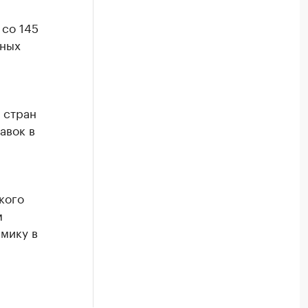
 со 145
тных
 стран
авок в
кого
м
мику в