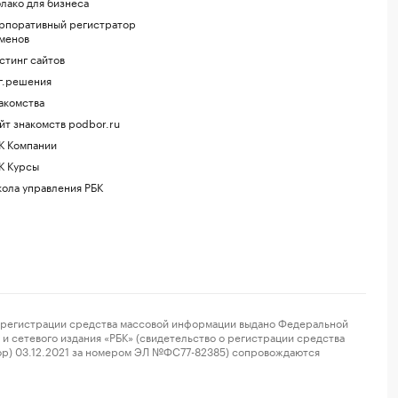
лако для бизнеса
рпоративный регистратор
менов
стинг сайтов
г.решения
акомства
йт знакомств podbor.ru
К Компании
К Курсы
ола управления РБК
регистрации средства массовой информации выдано Федеральной
и сетевого издания «РБК» (свидетельство о регистрации средства
ор) 03.12.2021 за номером ЭЛ №ФС77-82385) сопровождаются