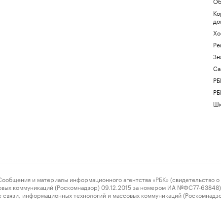
Об
Ко
до
Хо
Ре
Зн
Са
РБ
РБ
Шк
ения и материалы информационного агентства «РБК» (свидетельство о 
овых коммуникаций (Роскомнадзор) 09.12.2015 за номером ИА №ФС77-63848) 
 связи, информационных технологий и массовых коммуникаций (Роскомнадз