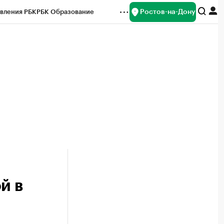
Ростов-на-Дону
вления РБК
РБК Образование
редитные рейтинги
Франшизы
Газета
ок наличной валюты
й в