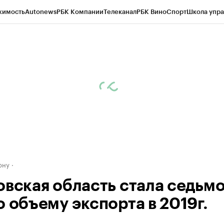
жимость
Autonews
РБК Компании
Телеканал
РБК Вино
Спорт
Школа упра
д
Стиль
Крипто
РБК Бизнес-среда
Дискуссионный клуб
Исследования
К
рагентов
Политика
Экономика
Бизнес
Технологии и медиа
Финансы
Рын
ону
овская область стала седьмо
о объему экспорта в 2019г.