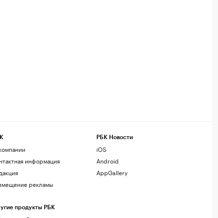
К
РБК Новости
компании
iOS
нтактная информация
Android
дакция
AppGallery
змещение рекламы
угие продукты РБК