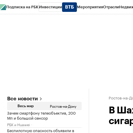
Подписка на РБК
Инвестиции
Мероприятия
Отрасли
Недви
РБК Курсы
РБК Life
Тренды
Визионеры
Национальные проекты
Горо
Спецпроекты СПб
Конференции СПб
Спецпроекты
Проверка конт
Ростов-на-Д
Все новости
Ростов-на-Дону
Весь мир
В Ша
Зачем смартфону телеобъектив, 200
Мп и большой сенсор
сига
РБК и Huawei
Беспилотную опасность объявили в