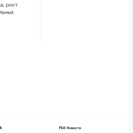
а, рост
альных
К
РБК Новости