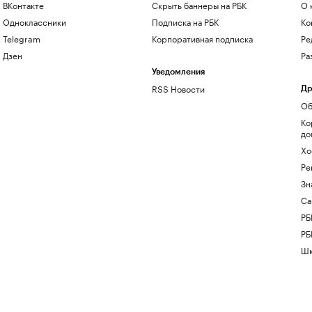
ВКонтакте
Скрыть баннеры на РБК
О 
Одноклассники
Подписка на РБК
Ко
Telegram
Корпоративная подписка
Ре
Дзен
Ра
Уведомления
RSS Новости
Др
Об
Ко
до
Хо
Ре
Зн
Са
РБ
РБ
Шк