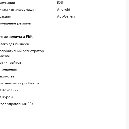
компании
iOS
нтактная информация
Android
дакция
AppGallery
змещение рекламы
угие продукты РБК
лако для бизнеса
рпоративный регистратор
менов
стинг сайтов
г.решения
акомства
йт знакомств podbor.ru
К Компании
К Курсы
ола управления РБК