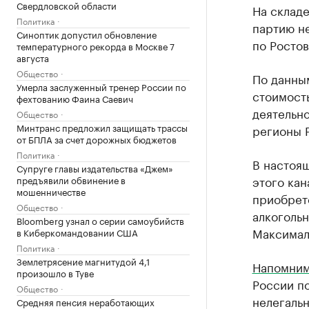
Свердловской области
На склад
Политика
партию н
Синоптик допустил обновление
по Ростов
температурного рекорда в Москве 7
августа
Общество
По данным
Умерла заслуженный тренер России по
стоимость
фехтованию Фаина Саевич
деятельно
Общество
Минтранс предложил защищать трассы
регионы 
от БПЛА за счет дорожных бюджетов
Политика
В настоящ
Супруге главы издательства «Джем»
этого кан
предъявили обвинение в
мошенничестве
приобрет
Общество
алкогольн
Bloomberg узнал о серии самоубийств
Максимал
в Киберкомандовании США
Политика
Землетрясение магнитудой 4,1
Напомни
произошло в Туве
России по
Общество
нелегальн
Средняя пенсия неработающих