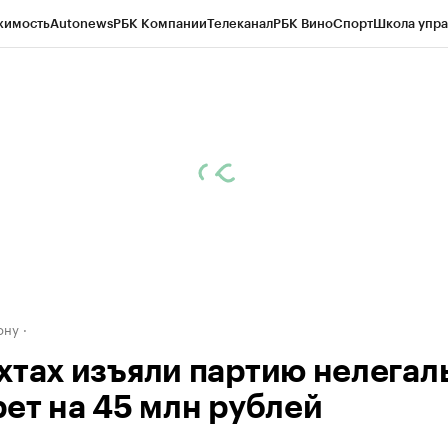
жимость
Autonews
РБК Компании
Телеканал
РБК Вино
Спорт
Школа упра
д
Стиль
Крипто
РБК Бизнес-среда
Дискуссионный клуб
Исследования
К
рагентов
Политика
Экономика
Бизнес
Технологии и медиа
Финансы
Рын
ону
хтах изъяли партию нелегал
рет на 45 млн рублей