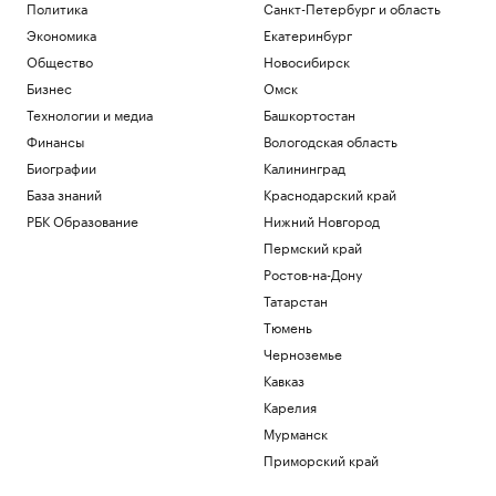
В Турции заявили, что Европа
Политика
Санкт-Петербург и область
потребовала подтверждать
Экономика
Екатеринбург
происхождение газа
Общество
Новосибирск
Политика
Бизнес
Омск
Трамп заявил, что США «тоже
нуждаются» в ракетах для Patriot
Технологии и медиа
Башкортостан
Политика
Финансы
Вологодская область
Reuters сообщил о серии кибератак на
Биографии
Калининград
крупнейшие финансовые компании
США
База знаний
Краснодарский край
Новая категория
РБК Образование
Нижний Новгород
Трамп подписал указы,
Пермский край
ограничивающие право на
Ростов-на-Дону
гражданство по рождению
Татарстан
Политика
В Пензенской области ввели план
Тюмень
«Ковер»
Черноземье
Политика
Кавказ
Карелия
Загрузить еще
Мурманск
Приморский край