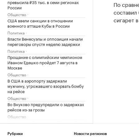
превысила ₽35 тыс. в семи регионах
По сравн
России
составил 
Общество
сигарет в
США ввели санкции в отношении
военного атташе Кубы в России
Политика
Власти Венесуэлы и оппозиция начали
переговоры спустя неделю задержки
Политика
Прощание с олимпийским чемпионом
Иваном Едешко пройдет 7 августа в
Москве
Общество
В США в аэропорту задержали
мужчину, угрожавшего взорвать бомбу
на рейсе
Общество
Во Внуково предупредили о задержках
рейсов из-за грозы
Общество
В Саудовской Аравии сообщили об 11
пострадавших при атаках хуситов
Политика
Рубрики
Новости регионов