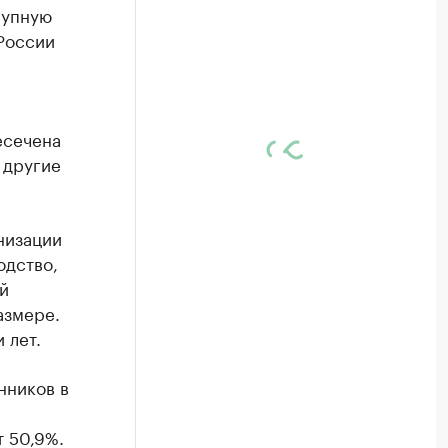
рупную
России
есечена
 другие
низации
одство,
й
азмере.
 лет.
нников в
т 50,9%.