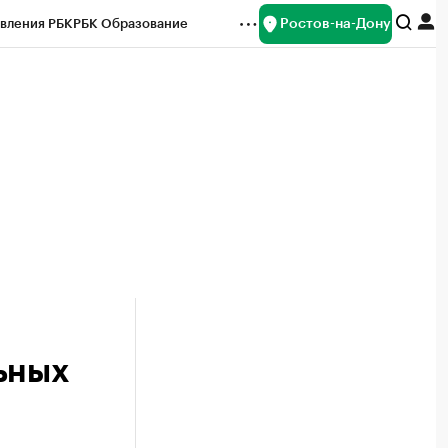
Ростов-на-Дону
вления РБК
РБК Образование
редитные рейтинги
Франшизы
Газета
ок наличной валюты
ьных