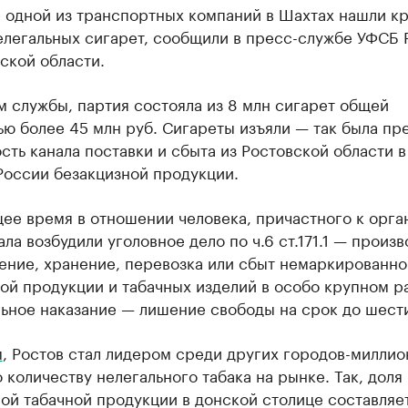
е одной из транспортных компаний в Шахтах нашли к
елегальных сигарет, сообщили в пресс-службе УФСБ 
ской области.
 службы, партия состояла из 8 млн сигарет общей
ю более 45 млн руб. Сигареты изъяли — так была пр
сть канала поставки и сбыта из Ростовской области в
России безакцизной продукции.
ее время в отношении человека, причастного к орга
ала возбудили уголовное дело по ч.6 ст.171.1 — произв
ение, хранение, перевозка или сбыт немаркированно
ой продукции и табачных изделий в особо крупном р
ьное наказание — лишение свободы на срок до шести
м
, Ростов стал лидером среди других городов-миллио
 количеству нелегального табака на рынке. Так, доля
ой табачной продукции в донской столице составляе