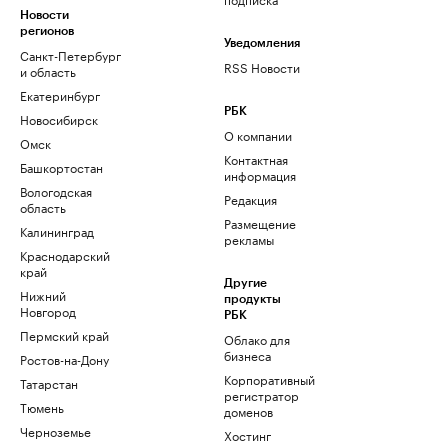
Новости
регионов
Уведомления
Санкт-Петербург
RSS Новости
и область
Екатеринбург
РБК
Новосибирск
О компании
Омск
Контактная
Башкортостан
информация
Вологодская
Редакция
область
Размещение
Калининград
рекламы
Краснодарский
край
Другие
Нижний
продукты
Новгород
РБК
Пермский край
Облако для
бизнеса
Ростов-на-Дону
Корпоративный
Татарстан
регистратор
Тюмень
доменов
Черноземье
Хостинг