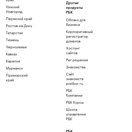
Другие
Нижний
продукты
Новгород
РБК
Пермский край
Облако для
бизнеса
Ростов-на-Дону
Корпоративный
Татарстан
регистратор
Тюмень
доменов
Черноземье
Хостинг
сайтов
Кавказ
Рег.решения
Карелия
Знакомства
Мурманск
Сайт
Приморский
знакомств
край
podbor.ru
РБК
Компании
РБК Курсы
Школа
управления
РБК
РБК