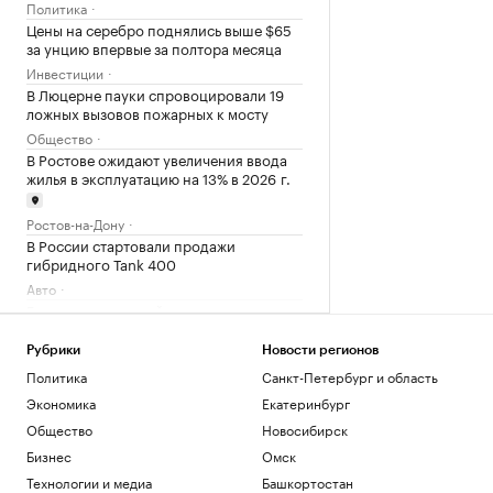
Политика
Цены на серебро поднялись выше $65
за унцию впервые за полтора месяца
Инвестиции
В Люцерне пауки спровоцировали 19
ложных вызовов пожарных к мосту
Общество
В Ростове ожидают увеличения ввода
жилья в эксплуатацию на 13% в 2026 г.
Ростов-на-Дону
В России стартовали продажи
гибридного Tank 400
Авто
Градостроительный потенциал
Ростовской области превысил 13 млн
кв. м
Рубрики
Новости регионов
Ростов-на-Дону
Политика
Санкт-Петербург и область
Цены на золото превысили $4400 за
Экономика
Екатеринбург
унцию впервые с июня
Общество
Новосибирск
Инвестиции
Бизнес
Омск
Искусственный интеллект вызовет
массовые увольнения — и еще 10
Технологии и медиа
Башкортостан