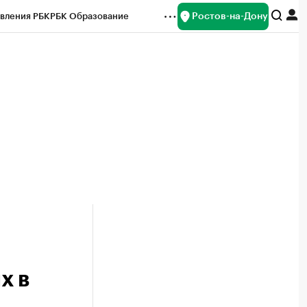
Ростов-на-Дону
вления РБК
РБК Образование
редитные рейтинги
Франшизы
Газета
ок наличной валюты
х в