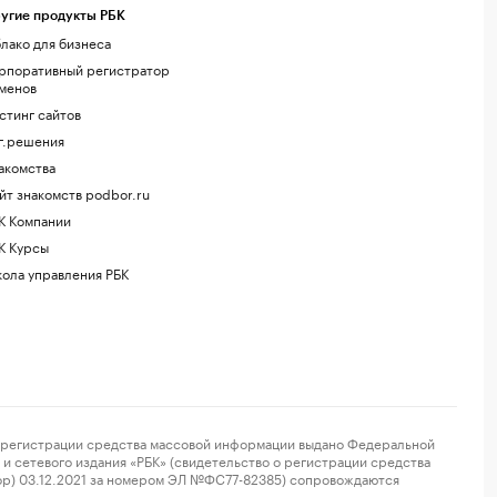
угие продукты РБК
лако для бизнеса
рпоративный регистратор
менов
стинг сайтов
г.решения
акомства
йт знакомств podbor.ru
К Компании
К Курсы
ола управления РБК
регистрации средства массовой информации выдано Федеральной
и сетевого издания «РБК» (свидетельство о регистрации средства
ор) 03.12.2021 за номером ЭЛ №ФС77-82385) сопровождаются