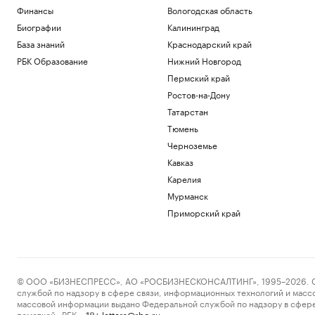
мифов
Финансы
Вологодская область
РБК и Yandex Cloud
Биографии
Калининград
Тимур Иванов обжаловал в Верховном
База знаний
Краснодарский край
суде первый приговор
Политика
РБК Образование
Нижний Новгород
Глава Ассоциации футбола Аргентины
Пермский край
заявил о кампании против сборной на
Ростов-на-Дону
ЧМ
Татарстан
Спорт
Зачем малому и среднему бизнесу
Тюмень
облигации и что важно знать о бирже
Черноземье
РБК и МСП Банк
Кавказ
Суд в Москве запретил пенсионерке
Карелия
держать в квартире каймана и удава
Мурманск
Общество
Партия «Яблоко» ответила на
Приморский край
заявление о подаче иска о снятии с
выборов
Политика
Загрузить еще
© ООО «БИЗНЕСПРЕСС», АО «РОСБИЗНЕСКОНСАЛТИНГ», 1995–2026. Сообщ
службой по надзору в сфере связи, информационных технологий и масс
массовой информации выдано Федеральной службой по надзору в сфере
пометкой «РБК».
letters@rbc.ru