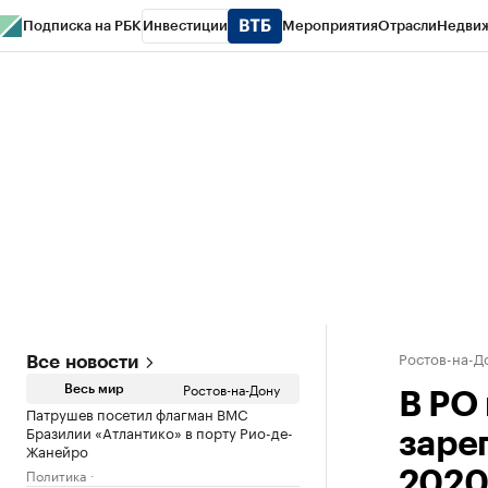
Подписка на РБК
Инвестиции
Мероприятия
Отрасли
Недви
РБК Курсы
РБК Life
Тренды
Визионеры
Национальные проекты
Горо
Спецпроекты СПб
Конференции СПб
Спецпроекты
Проверка конт
Ростов-на-Д
Все новости
Ростов-на-Дону
Весь мир
В РО
Патрушев посетил флагман ВМС
Бразилии «Атлантико» в порту Рио-де-
заре
Жанейро
Политика
2020