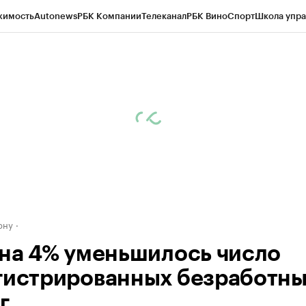
жимость
Autonews
РБК Компании
Телеканал
РБК Вино
Спорт
Школа упра
д
Стиль
Крипто
РБК Бизнес-среда
Дискуссионный клуб
Исследования
К
рагентов
Политика
Экономика
Бизнес
Технологии и медиа
Финансы
Рын
ону
 на 4% уменьшилось число
гистрированных безработны
г.