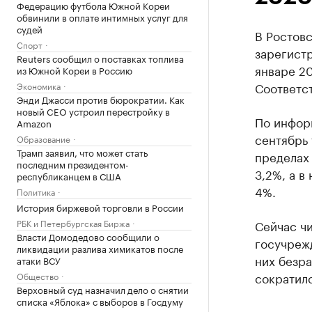
Федерацию футбола Южной Кореи
обвинили в оплате интимных услуг для
судей
В Ростовс
Спорт
зарегистр
Reuters сообщил о поставках топлива
январе 2
из Южной Кореи в Россию
Соответс
Экономика
Энди Джасси против бюрократии. Как
новый CEO устроил перестройку в
По информ
Amazon
сентябрь 
Образование
Трамп заявил, что может стать
пределах 
последним президентом-
3,2%, а в
республиканцем в США
4%.
Политика
История биржевой торговли в России
РБК и Петербургская Биржа
Сейчас чи
Власти Домодедово сообщили о
госучрежд
ликвидации разлива химикатов после
них безра
атаки ВСУ
сократилс
Общество
Верховный суд назначил дело о снятии
списка «Яблока» с выборов в Госдуму