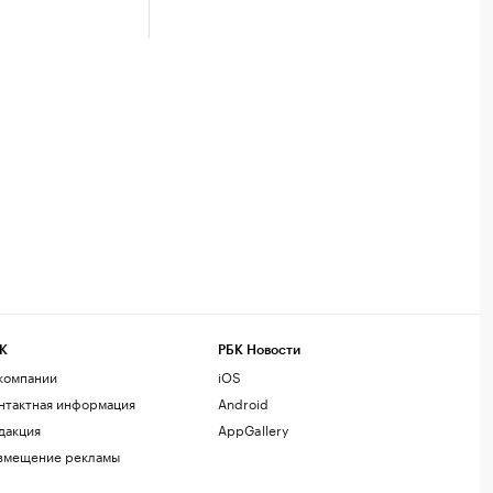
К
РБК Новости
компании
iOS
нтактная информация
Android
дакция
AppGallery
змещение рекламы