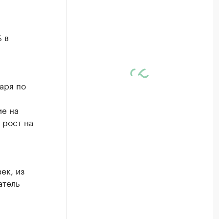
 в
аря по
ие на
 рост на
ек, из
атель