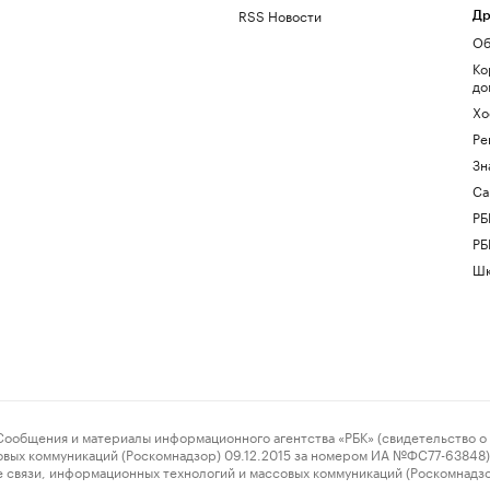
RSS Новости
Др
Об
Ко
до
Хо
Ре
Зн
Са
РБ
РБ
Шк
ения и материалы информационного агентства «РБК» (свидетельство о 
овых коммуникаций (Роскомнадзор) 09.12.2015 за номером ИА №ФС77-63848) 
 связи, информационных технологий и массовых коммуникаций (Роскомнадз