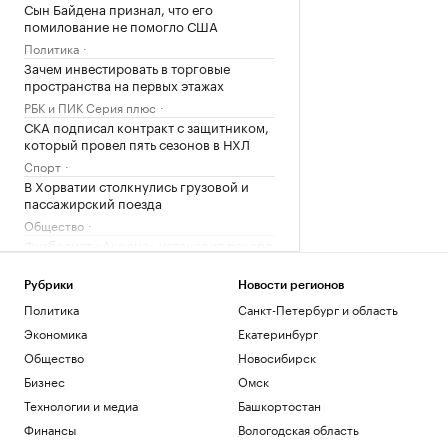
Сын Байдена признал, что его
помилование не помогло США
Политика
Зачем инвестировать в торговые
пространства на первых этажах
РБК и ПИК Серия плюс
СКА подписал контракт с защитником,
который провел пять сезонов в НХЛ
Спорт
В Хорватии столкнулись грузовой и
пассажирский поезда
Общество
Футболист «Акрона» установил рекорд
РПЛ по заблокированным ударам
Спорт
Рубрики
Новости регионов
МИД Болгарии вызвал посла Украины
Политика
Санкт-Петербург и область
из-за взрыва беспилотника
Экономика
Екатеринбург
Политика
Общество
Новосибирск
Зачем экономике России нужна
товарная биржа
Бизнес
Омск
РБК и Петербургская Биржа
Технологии и медиа
Башкортостан
«Локомотив» сыграл нулевую ничью с
Финансы
Вологодская область
аутсайдером РПЛ