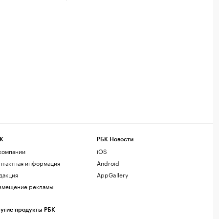
К
РБК Новости
компании
iOS
нтактная информация
Android
дакция
AppGallery
змещение рекламы
угие продукты РБК