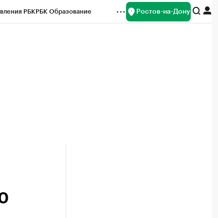
Ростов-на-Дону
вления РБК
РБК Образование
редитные рейтинги
Франшизы
Газета
ок наличной валюты
20