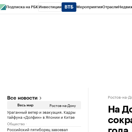
Подписка на РБК
Инвестиции
Мероприятия
Отрасли
Недви
РБК Курсы
РБК Life
Тренды
Визионеры
Национальные проекты
Горо
Спецпроекты СПб
Конференции СПб
Спецпроекты
Проверка конт
Ростов-на-Д
Все новости
Ростов-на-Дону
Весь мир
На Д
Ураганный ветер и эвакуация. Кадры
тайфуна «Долфин» в Японии и Китае
сокр
Общество
Российский пятиборец завоевал
года