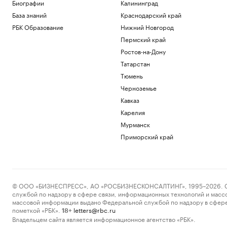
Биографии
Калининград
Спорт
База знаний
Краснодарский край
Bloomberg назвал три выхода для
Киева на фоне дефицита ракет ПВО
РБК Образование
Нижний Новгород
Политика
Пермский край
«Веселый молочник» Уолкер купил
Ростов-на-Дону
билеты в Стамбул на случай
выдворения
Татарстан
Общество
Тюмень
Марат и Динара Сафины сыграют с
Черноземье
Федерером и Ли На на турнире в
Кавказ
Шанхае
Карелия
Спорт
ТАСС узнал о возможности скорого
Мурманск
визита Уиткоффа и Кушнера в Москву
Приморский край
Политика
Загрузить еще
© ООО «БИЗНЕСПРЕСС», АО «РОСБИЗНЕСКОНСАЛТИНГ», 1995–2026. Сообщ
службой по надзору в сфере связи, информационных технологий и масс
массовой информации выдано Федеральной службой по надзору в сфере
пометкой «РБК».
letters@rbc.ru
18+
Владельцем сайта является информационное агентство «РБК».