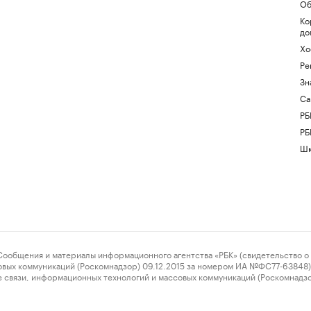
Об
Ко
до
Хо
Ре
Зн
Са
РБ
РБ
Шк
ения и материалы информационного агентства «РБК» (свидетельство о 
овых коммуникаций (Роскомнадзор) 09.12.2015 за номером ИА №ФС77-63848) 
 связи, информационных технологий и массовых коммуникаций (Роскомнадз