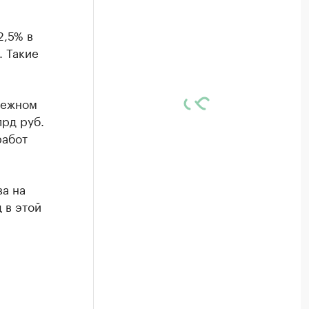
2,5% в
. Такие
нежном
рд руб.
работ
а на
 в этой