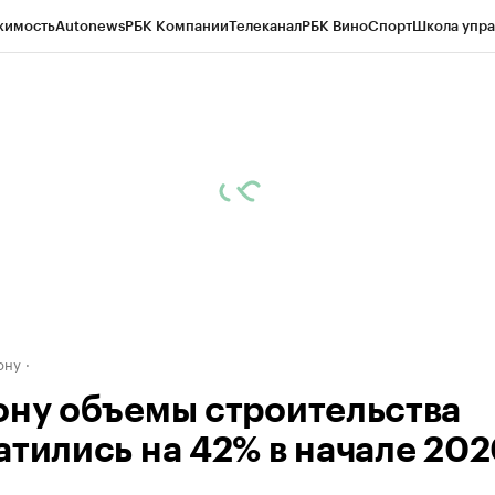
жимость
Autonews
РБК Компании
Телеканал
РБК Вино
Спорт
Школа упра
д
Стиль
Крипто
РБК Бизнес-среда
Дискуссионный клуб
Исследования
К
рагентов
Политика
Экономика
Бизнес
Технологии и медиа
Финансы
Рын
ону
ону объемы строительства
атились на 42% в начале 20