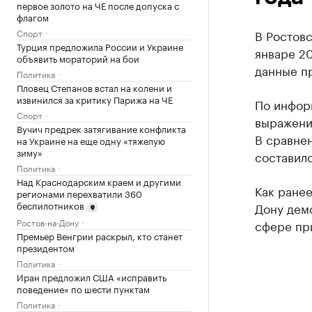
первое золото на ЧЕ после допуска с
флагом
Спорт
В Ростовс
Турция предложила России и Украине
январе 20
объявить мораторий на бои
данные пр
Политика
Пловец Степанов встал на колени и
извинился за критику Парижа на ЧЕ
По инфор
Спорт
выражении
Вучич предрек затягивание конфликта
В сравне
на Украине на еще одну «тяжелую
зиму»
составило
Политика
Над Краснодарским краем и другими
Как ране
регионами перехватили 360
беспилотников
Дону демо
Ростов-на-Дону
сфере пр
Премьер Венгрии раскрыл, кто станет
президентом
Политика
Иран предложил США «исправить
поведение» по шести пунктам
Политика