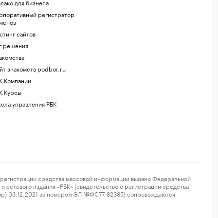
лако для бизнеса
рпоративный регистратор
менов
стинг сайтов
г.решения
акомства
йт знакомств podbor.ru
К Компании
К Курсы
ола управления РБК
регистрации средства массовой информации выдано Федеральной
и сетевого издания «РБК» (свидетельство о регистрации средства
ор) 03.12.2021 за номером ЭЛ №ФС77-82385) сопровождаются