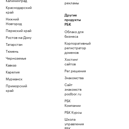
Калининград
рекламы
Краснодарский
край
Другие
Нижний
продукты
Новгород
РБК
Пермский край
Облако для
бизнеса
Ростов-на-Дону
Корпоративный
Татарстан
регистратор
Тюмень
доменов
Черноземье
Хостинг
сайтов
Кавказ
Рег.решения
Карелия
Знакомства
Мурманск
Сайт
Приморский
знакомств
край
podbor.ru
РБК
Компании
РБК Курсы
Школа
управления
РБК