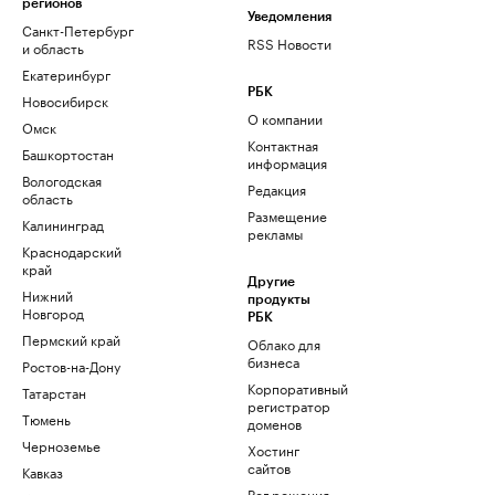
регионов
Уведомления
Санкт-Петербург
RSS Новости
и область
Екатеринбург
РБК
Новосибирск
О компании
Омск
Контактная
Башкортостан
информация
Вологодская
Редакция
область
Размещение
Калининград
рекламы
Краснодарский
край
Другие
Нижний
продукты
Новгород
РБК
Пермский край
Облако для
бизнеса
Ростов-на-Дону
Корпоративный
Татарстан
регистратор
Тюмень
доменов
Черноземье
Хостинг
сайтов
Кавказ
Рег.решения