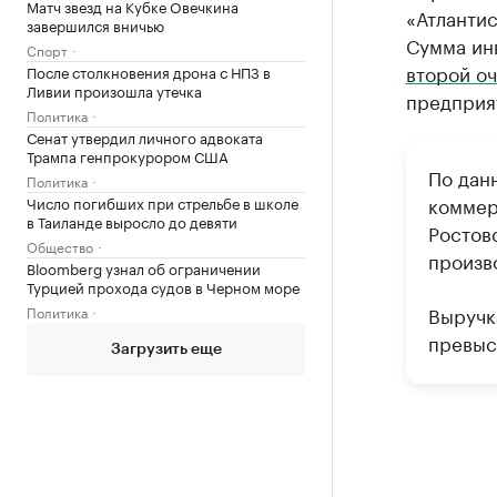
Матч звезд на Кубке Овечкина
«Атлантис
завершился вничью
Сумма ин
Спорт
второй о
После столкновения дрона с НПЗ в
Ливии произошла утечка
предприят
Политика
Сенат утвердил личного адвоката
Трампа генпрокурором США
По дан
Политика
коммер
Число погибших при стрельбе в школе
в Таиланде выросло до девяти
Ростов
Общество
произв
Bloomberg узнал об ограничении
Турцией прохода судов в Черном море
Выручка
Политика
превыси
Загрузить еще