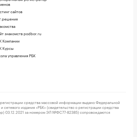
менов
стинг сайтов
г.решения
акомства
йт знакомств podbor.ru
К Компании
К Курсы
ола управления РБК
регистрации средства массовой информации выдано Федеральной
и сетевого издания «РБК» (свидетельство о регистрации средства
ор) 03.12.2021 за номером ЭЛ №ФС77-82385) сопровождаются