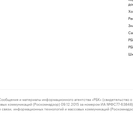
до
Хо
Ре
Зн
Са
РБ
РБ
Шк
ения и материалы информационного агентства «РБК» (свидетельство о 
овых коммуникаций (Роскомнадзор) 09.12.2015 за номером ИА №ФС77-63848) 
 связи, информационных технологий и массовых коммуникаций (Роскомнадз