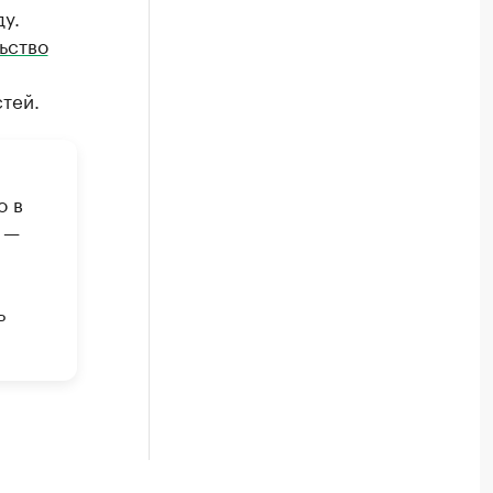
у.
ьство
тей.
о в
 —
ь