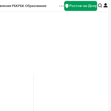
Ростов-на-Дону
вления РБК
РБК Образование
редитные рейтинги
Франшизы
Газета
ок наличной валюты
2