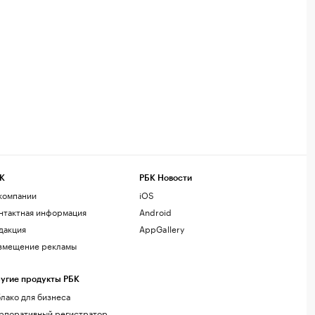
К
РБК Новости
компании
iOS
нтактная информация
Android
дакция
AppGallery
змещение рекламы
угие продукты РБК
лако для бизнеса
рпоративный регистратор