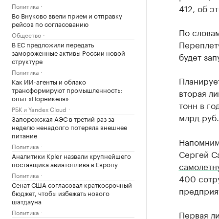
Политика
412, об э
Во Внуково ввели прием и отправку
рейсов по согласованию
По слова
Общество
Переплетч
В ЕС предложили передать
замороженные активы России новой
будет зап
структуре
Политика
Планирует
Как ИИ-агенты и облако
трансформируют промышленность:
вторая ли
опыт «Норникеля»
тонн в го
РБК и Yandex Cloud
млрд руб.
Запорожская АЭС в третий раз за
неделю ненадолго потеряла внешнее
питание
Напомним
Политика
Сергей С
Аналитики Kpler назвали крупнейшего
поставщика авиатоплива в Европу
самолетн
Политика
400 сотру
Сенат США согласовал краткосрочный
предприя
бюджет, чтобы избежать нового
шатдауна
Политика
Первая л