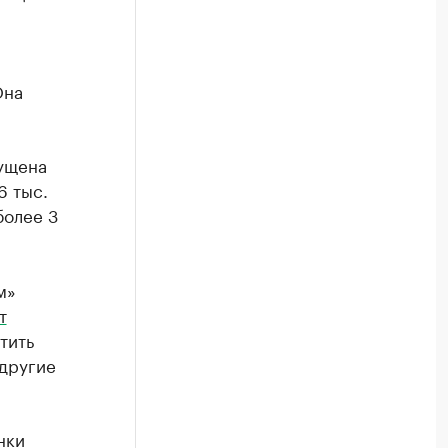
Она
пущена
6 тыс.
более 3
м»
т
тить
 другие
нки