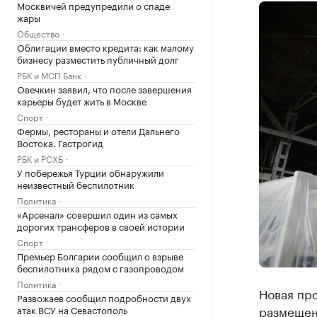
Москвичей предупредили о спаде
жары
Общество
Облигации вместо кредита: как малому
бизнесу разместить публичный долг
РБК и МСП Банк
Овечкин заявил, что после завершения
карьеры будет жить в Москве
Спорт
Фермы, рестораны и отели Дальнего
Востока. Гастрогид
РБК и РСХБ
У побережья Турции обнаружили
неизвестный беспилотник
Политика
«Арсенал» совершил один из самых
дорогих трансферов в своей истории
Спорт
Премьер Болгарии сообщил о взрыве
беспилотника рядом с газопроводом
Политика
Новая про
Развожаев сообщил подробности двух
размещен
атак ВСУ на Севастополь