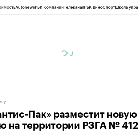
жимость
Autonews
РБК Компании
Телеканал
РБК Вино
Спорт
Школа упра
д
Стиль
Крипто
РБК Бизнес-среда
Дискуссионный клуб
Исследования
К
рагентов
Политика
Экономика
Бизнес
Технологии и медиа
Финансы
Рын
ону
антис-Пак» разместит новую
ю на территории РЗГА № 41