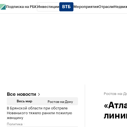
Подписка на РБК
Инвестиции
Мероприятия
Отрасли
Недви
РБК Курсы
РБК Life
Тренды
Визионеры
Национальные проекты
Горо
Спецпроекты СПб
Конференции СПб
Спецпроекты
Проверка конт
Ростов-на-Д
Все новости
Ростов-на-Дону
Весь мир
«Атл
В Брянской области при обстреле
Новенького тяжело ранили пожилую
лини
женщину
Политика