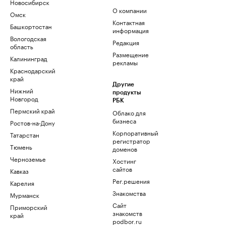
Новосибирск
О компании
Омск
Контактная
Башкортостан
информация
Вологодская
Редакция
область
Размещение
Калининград
рекламы
Краснодарский
край
Другие
Нижний
продукты
Новгород
РБК
Пермский край
Облако для
бизнеса
Ростов-на-Дону
Корпоративный
Татарстан
регистратор
Тюмень
доменов
Черноземье
Хостинг
сайтов
Кавказ
Рег.решения
Карелия
Знакомства
Мурманск
Сайт
Приморский
знакомств
край
podbor.ru