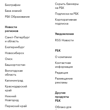
Скрыть баннеры
Биографии
на РБК
База знаний
Подписка на РБК
РБК Образование
Корпоративная
подписка
Новости
регионов
Уведомления
Санкт-Петербург
RSS Новости
и область
Екатеринбург
РБК
Новосибирск
О компании
Омск
Контактная
Башкортостан
информация
Вологодская
Редакция
область
Размещение
Калининград
рекламы
Краснодарский
край
Другие
Нижний
продукты
Новгород
РБК
Пермский край
Облако для