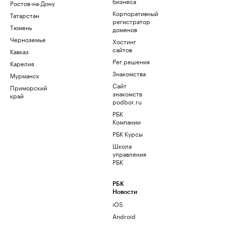
бизнеса
Ростов-на-Дону
Корпоративный
Татарстан
регистратор
Тюмень
доменов
Черноземье
Хостинг
сайтов
Кавказ
Рег.решения
Карелия
Знакомства
Мурманск
Сайт
Приморский
знакомств
край
podbor.ru
РБК
Компании
РБК Курсы
Школа
управления
РБК
РБК
Новости
iOS
Android