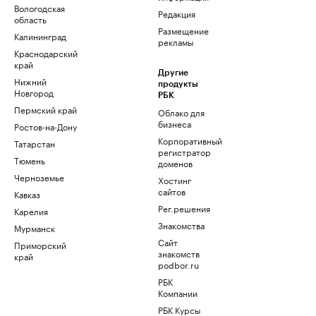
Вологодская
Редакция
область
Размещение
Калининград
рекламы
Краснодарский
край
Другие
Нижний
продукты
Новгород
РБК
Пермский край
Облако для
бизнеса
Ростов-на-Дону
Корпоративный
Татарстан
регистратор
Тюмень
доменов
Черноземье
Хостинг
сайтов
Кавказ
Рег.решения
Карелия
Знакомства
Мурманск
Сайт
Приморский
знакомств
край
podbor.ru
РБК
Компании
РБК Курсы