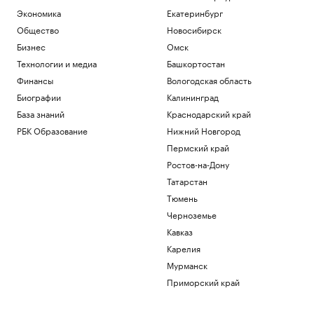
Зачем смартфону телеобъектив, 200
Экономика
Екатеринбург
Мп и большой сенсор
Общество
Новосибирск
РБК и Huawei
Бизнес
Омск
Беспилотную опасность объявили в
Свердловской области
Технологии и медиа
Башкортостан
Политика
Финансы
Вологодская область
Синоптик допустил обновление
Биографии
Калининград
температурного рекорда в Москве 7
База знаний
Краснодарский край
августа
РБК Образование
Нижний Новгород
Общество
Умерла заслуженный тренер России по
Пермский край
фехтованию Фаина Саевич
Ростов-на-Дону
Общество
Татарстан
Минтранс предложил способ
Тюмень
финансирования защиты трасс от БПЛА
Политика
Черноземье
Кавказ
Загрузить еще
Карелия
Мурманск
Приморский край