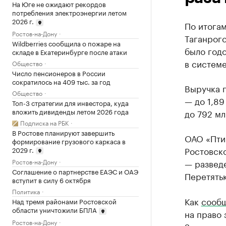
На Юге не ожидают рекордов
потребления электроэнергии летом
2026 г.
По итога
Ростов-на-Дону
Таганрогс
Wildberries сообщила о пожаре на
было годо
складе в Екатеринбурге после атаки
в систем
Общество
Число пенсионеров в России
сократилось на 409 тыс. за год
Выручка п
Общество
— до 1,89
Топ-3 стратегии для инвестора, куда
вложить дивиденды летом 2026 года
до 792 мл
Подписка на РБК
В Ростове планируют завершить
ОАО «Пти
формирование грузового каркаса в
Ростовско
2029 г.
— развед
Ростов-на-Дону
Соглашение о партнерстве ЕАЭС и ОАЭ
Перетятьк
вступит в силу 6 октября
Политика
Как
сооб
Над тремя районами Ростовской
области уничтожили БПЛА
на право 
Ростов-на-Дону