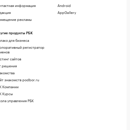
нтактная информация
Android
дакция
AppGallery
змещение рекламы
угие продукты РБК
лако для бизнеса
рпоративный регистратор
менов
стинг сайтов
г.решения
акомства
йт знакомств podbor.ru
К Компании
К Курсы
ола управления РБК