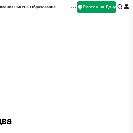
Ростов-на-Дону
вления РБК
РБК Образование
редитные рейтинги
Франшизы
Газета
ок наличной валюты
два