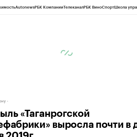
жимость
Autonews
РБК Компании
Телеканал
РБК Вино
Спорт
Школа упра
д
Стиль
Крипто
РБК Бизнес-среда
Дискуссионный клуб
Исследования
К
рагентов
Политика
Экономика
Бизнес
Технологии и медиа
Финансы
Рын
ону
ыль «Таганрогской
ефабрики» выросла почти в 
в 2019г.