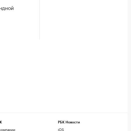
ндной
К
РБК Новости
компании
iOS