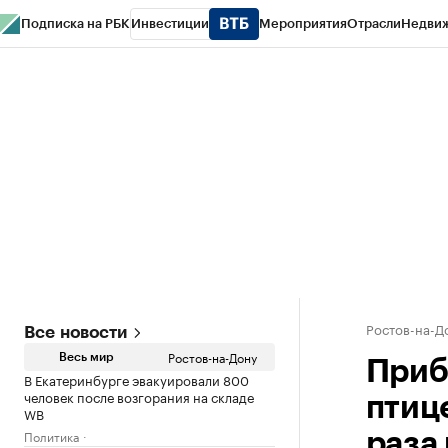
Подписка на РБК
Инвестиции
Мероприятия
Отрасли
Недви
РБК Курсы
РБК Life
Тренды
Визионеры
Национальные проекты
Горо
Спецпроекты СПб
Конференции СПб
Спецпроекты
Проверка конт
Ростов-на-Д
Все новости
Ростов-на-Дону
Весь мир
Приб
В Екатеринбурге эвакуировали 800
человек после возгорания на складе
птиц
WB
Политика
раза 