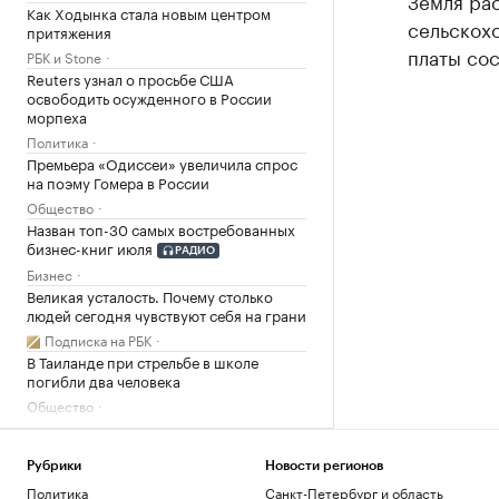
Земля рас
Как Ходынка стала новым центром
сельскох
притяжения
платы сос
РБК и Stone
Reuters узнал о просьбе США
освободить осужденного в России
морпеха
Политика
Премьера «Одиссеи» увеличила спрос
на поэму Гомера в России
Общество
Назван топ-30 самых востребованных
бизнес-книг июля
РАДИО
Бизнес
Великая усталость. Почему столько
людей сегодня чувствуют себя на грани
Подписка на РБК
В Таиланде при стрельбе в школе
погибли два человека
Общество
РБК ТВ Юг: автор «Пиши, сокращай» —
о визуальном бренде южных городов
Рубрики
Новости регионов
Ростов-на-Дону
Политика
Санкт-Петербург и область