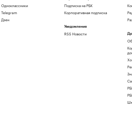
Одноклассники
Подписка на РБК
Ко
Telegram
Корпоративная подписка
Ре
Дзен
Ра
Уведомления
RSS Новости
Др
Об
Ко
до
Хо
Ре
Зн
Са
РБ
РБ
Шк