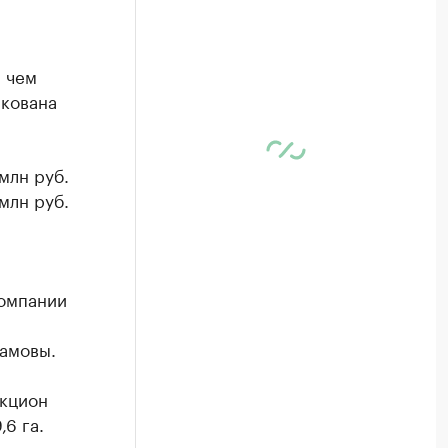
, чем
икована
млн руб.
млн руб.
компании
ламовы.
укцион
6 га.