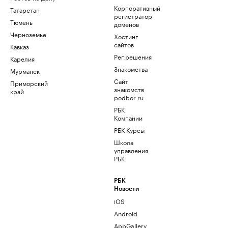
Корпоративный
Татарстан
регистратор
Тюмень
доменов
Черноземье
Хостинг
сайтов
Кавказ
Рег.решения
Карелия
Знакомства
Мурманск
Сайт
Приморский
знакомств
край
podbor.ru
РБК
Компании
РБК Курсы
Школа
управления
РБК
РБК
Новости
iOS
Android
AppGallery