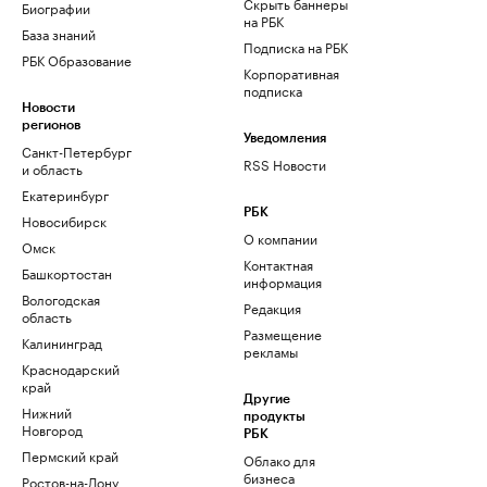
Скрыть баннеры
Биографии
на РБК
База знаний
Подписка на РБК
РБК Образование
Корпоративная
подписка
Новости
регионов
Уведомления
Санкт-Петербург
RSS Новости
и область
Екатеринбург
РБК
Новосибирск
О компании
Омск
Контактная
Башкортостан
информация
Вологодская
Редакция
область
Размещение
Калининград
рекламы
Краснодарский
край
Другие
Нижний
продукты
Новгород
РБК
Пермский край
Облако для
бизнеса
Ростов-на-Дону