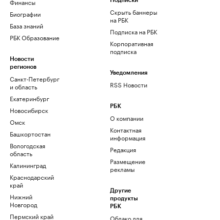
Финансы
Подписки
Скрыть баннеры
Биографии
на РБК
База знаний
Подписка на РБК
РБК Образование
Корпоративная
подписка
Новости
регионов
Уведомления
Санкт-Петербург
RSS Новости
и область
Екатеринбург
РБК
Новосибирск
О компании
Омск
Контактная
Башкортостан
информация
Вологодская
Редакция
область
Размещение
Калининград
рекламы
Краснодарский
край
Другие
Нижний
продукты
Новгород
РБК
Пермский край
Облако для