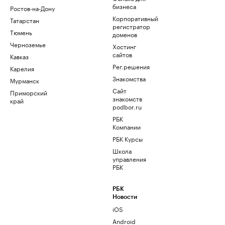
бизнеса
Ростов-на-Дону
Корпоративный
Татарстан
регистратор
Тюмень
доменов
Черноземье
Хостинг
сайтов
Кавказ
Рег.решения
Карелия
Знакомства
Мурманск
Сайт
Приморский
знакомств
край
podbor.ru
РБК
Компании
РБК Курсы
Школа
управления
РБК
РБК
Новости
iOS
Android