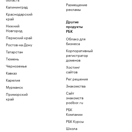
Размещение
Калининград
рекламы
Краснодарский
край
Другие
Нижний
продукты
Новгород
РБК
Пермский край
Облако для
бизнеса
Ростов-на-Дону
Корпоративный
Татарстан
регистратор
Тюмень
доменов
Черноземье
Хостинг
сайтов
Кавказ
Рег.решения
Карелия
Знакомства
Мурманск
Сайт
Приморский
знакомств
край
podbor.ru
РБК
Компании
РБК Курсы
Школа